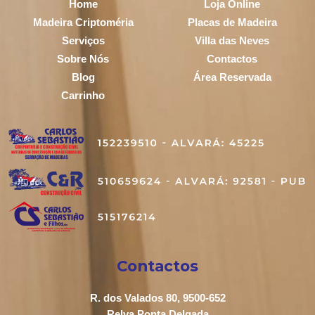
Home
Loja Online
Madeira Criptoméria
Placas de Madeira
Serviços
Villa das Neves
Sobre Nós
Contactos
Blog
Área Reservada
Carrinho
Contactos
R. dos Valados 80, 9500-652
Relva Ponta Delgada