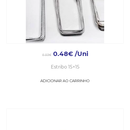
0.48
€
/Uni
0.53
€
Estribo 15×15
ADICIONAR AO CARRINHO