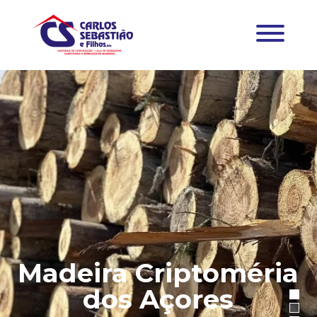
Madeira Criptoméria
dos Açores