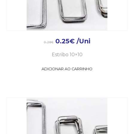
0.25
€
/Uni
0.28
€
Estribo 10×10
ADICIONAR AO CARRINHO