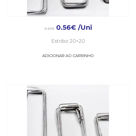
0.56
€
/Uni
0.63
€
Estribo 20×20
ADICIONAR AO CARRINHO