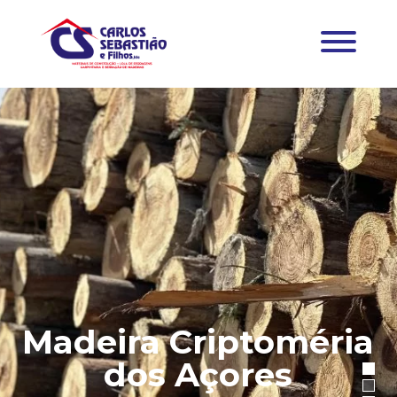
Madeira Criptoméria
dos Açores