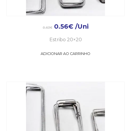
0.56
€
/Uni
0.63
€
Estribo 20×20
ADICIONAR AO CARRINHO