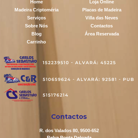
Home
Loja Online
Madeira Criptoméria
Placas de Madeira
Serviços
Villa das Neves
Sobre Nós
Contactos
Blog
Área Reservada
Carrinho
Contactos
R. dos Valados 80, 9500-652
Relva Ponta Delgada