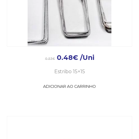
0.48
€
/Uni
0.53
€
Estribo 15×15
ADICIONAR AO CARRINHO