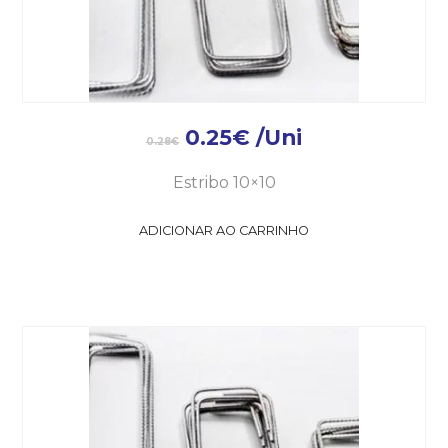
0.25
€
/Uni
0.28
€
Estribo 10×10
ADICIONAR AO CARRINHO