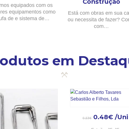
Construção
mos equipados com os
res equipamentos como
Está com obras em sua c
ufa de e sistema de…
ou necessita de fazer? Co
com…
rodutos em Destaq
0.48
€
/Uni
0.53
€