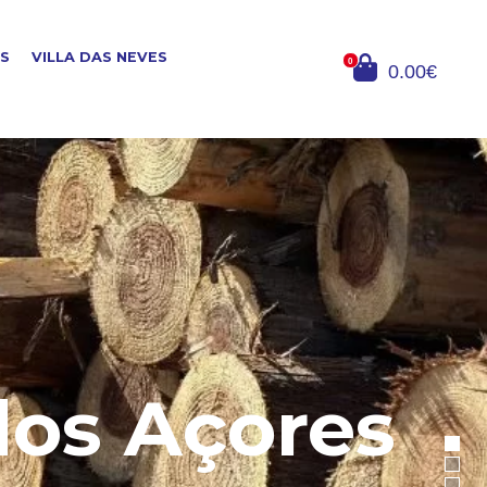
OS
VILLA DAS NEVES
0
0.00€
dos Açores