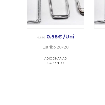
0.56
€
/Uni
0.63
€
Estribo 20×20
ADICIONAR AO
CARRINHO