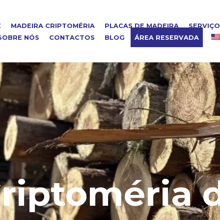
E
MADEIRA CRIPTOMÉRIA
PLACAS DE MADEIRA
SERVIÇ
SOBRE NÓS
CONTACTOS
BLOG
ÁREA RESERVADA
riptoméria 