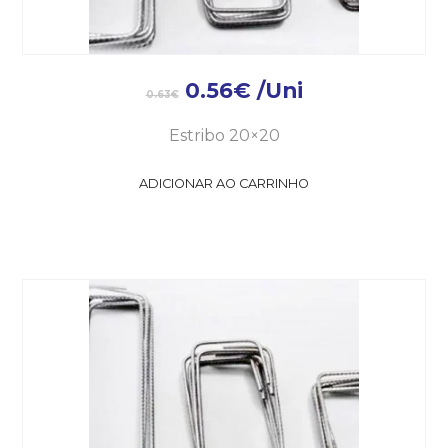
0.56
€
/Uni
0.63
€
Estribo 20×20
ADICIONAR AO CARRINHO