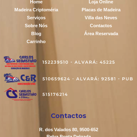
Home
Loja Online
Madeira Criptoméria
Placas de Madeira
Serviços
Villa das Neves
Sobre Nós
Contactos
Blog
Área Reservada
Carrinho
Contactos
R. dos Valados 80, 9500-652
Relva Ponta Delgada