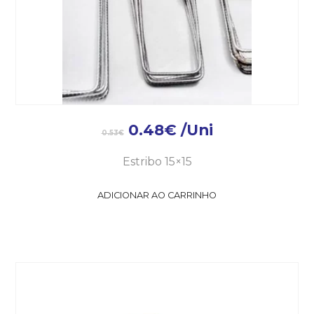
0.48
€
/Uni
0.53
€
Estribo 15×15
ADICIONAR AO CARRINHO