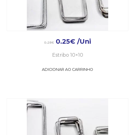
0.25
€
/Uni
0.28
€
Estribo 10×10
ADICIONAR AO CARRINHO