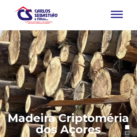
Madeira Criptoméria
dos Açores