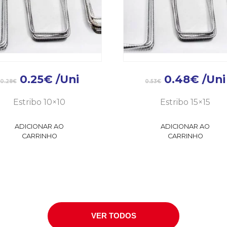
0.25
€
/Uni
0.48
€
/Uni
0.28
€
0.53
€
Estribo 10×10
Estribo 15×15
ADICIONAR AO
ADICIONAR AO
CARRINHO
CARRINHO
VER TODOS