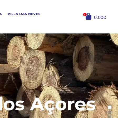
OS
VILLA DAS NEVES
0
0.00€
dos Açores