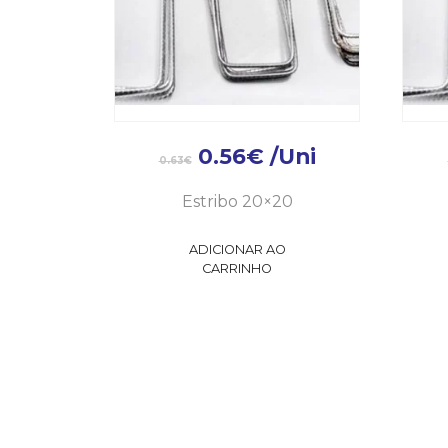
0.56
€
/Uni
0.63
€
Estribo 20×20
ADICIONAR AO
CARRINHO