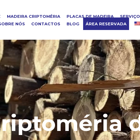
E
MADEIRA CRIPTOMÉRIA
PLACAS DE MADEIRA
SERVIÇ
SOBRE NÓS
CONTACTOS
BLOG
ÁREA RESERVADA
riptoméria 