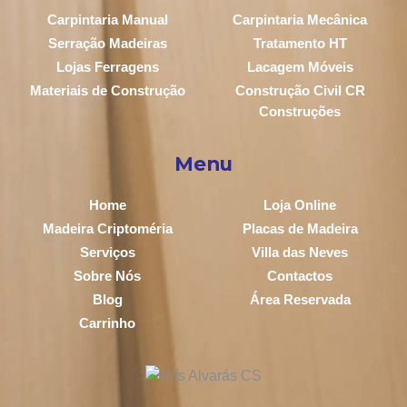
Carpintaria Manual
Carpintaria Mecânica
Serração Madeiras
Tratamento HT
Lojas Ferragens
Lacagem Móveis
Materiais de Construção
Construção Civil CR
Construções
Menu
Home
Loja Online
Madeira Criptoméria
Placas de Madeira
Serviços
Villa das Neves
Sobre Nós
Contactos
Blog
Área Reservada
Carrinho