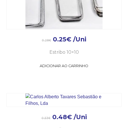
0.25
€
/Uni
0.28
€
Estribo 10×10
ADICIONAR AO CARRINHO
0.48
€
/Uni
0.53
€