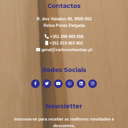
Contactos
R. dos Valados 80, 9500-652
Relva Ponta Delgada
+351 296 683 658
+351 919 863 902
geral@carlossebastiao.pt
Redes Sociais
Newsletter
Inscreva-se para receber as melhores novidades e
descontos.