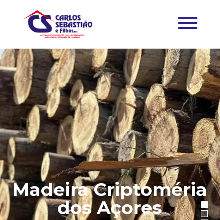
Madeira Criptoméria
dos Açores