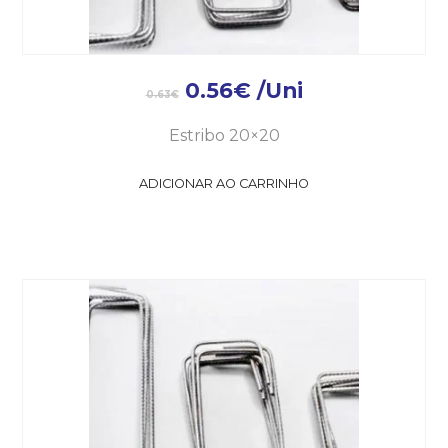
0.56
€
/Uni
0.63
€
Estribo 20×20
ADICIONAR AO CARRINHO