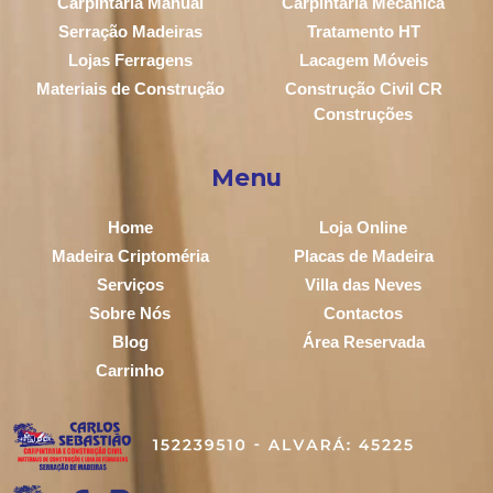
Carpintaria Manual
Carpintaria Mecânica
Serração Madeiras
Tratamento HT
Lojas Ferragens
Lacagem Móveis
Materiais de Construção
Construção Civil CR
Construções
Menu
Home
Loja Online
Madeira Criptoméria
Placas de Madeira
Serviços
Villa das Neves
Sobre Nós
Contactos
Blog
Área Reservada
Carrinho