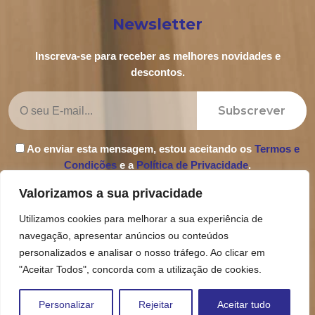
Newsletter
Inscreva-se para receber as melhores novidades e
descontos.
Subscrever
Ao enviar esta mensagem, estou aceitando os
Termos e
Condições
e a
Política de Privacidade
.
Valorizamos a sua privacidade
Utilizamos cookies para melhorar a sua experiência de
navegação, apresentar anúncios ou conteúdos
Política de Privacidade
personalizados e analisar o nosso tráfego. Ao clicar em
Termos e Condições
"Aceitar Todos", concorda com a utilização de cookies.
Livro de Reclamações
Personalizar
Rejeitar
Aceitar tudo