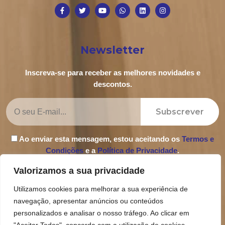
Newsletter
Inscreva-se para receber as melhores novidades e
descontos.
Subscrever
Ao enviar esta mensagem, estou aceitando os
Termos e
Condições
e a
Política de Privacidade
.
Valorizamos a sua privacidade
Utilizamos cookies para melhorar a sua experiência de
navegação, apresentar anúncios ou conteúdos
Política de Privacidade
personalizados e analisar o nosso tráfego. Ao clicar em
Termos e Condições