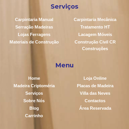
Serviços
Carpintaria Manual
Carpintaria Mecânica
Serração Madeiras
Tratamento HT
Lojas Ferragens
Lacagem Móveis
Materiais de Construção
Construção Civil CR
Construções
Menu
Home
Loja Online
Madeira Criptoméria
Placas de Madeira
Serviços
Villa das Neves
Sobre Nós
Contactos
Blog
Área Reservada
Carrinho