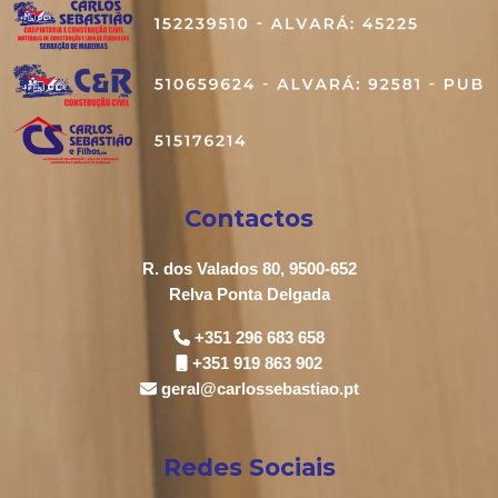
Contactos
R. dos Valados 80, 9500-652
Relva Ponta Delgada
+351 296 683 658
+351 919 863 902
geral@carlossebastiao.pt
Redes Sociais