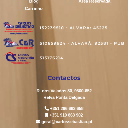
Blog
Área Reservada
Carrinho
Contactos
R. dos Valados 80, 9500-652
Relva Ponta Delgada
+351 296 683 658
+351 919 863 902
geral@carlossebastiao.pt