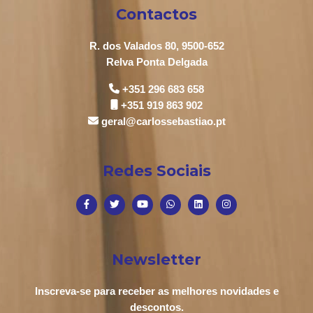
Contactos
R. dos Valados 80, 9500-652
Relva Ponta Delgada
+351 296 683 658
+351 919 863 902
geral@carlossebastiao.pt
Redes Sociais
Newsletter
Inscreva-se para receber as melhores novidades e
descontos.