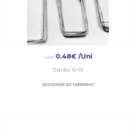
0.48
€
/Uni
0.53
€
Estribo 15×15
ADICIONAR AO CARRINHO