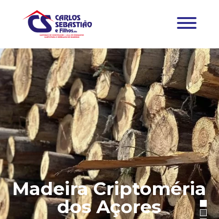
Madeira Criptoméria
dos Açores