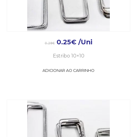
0.25
€
/Uni
0.28
€
Estribo 10×10
ADICIONAR AO CARRINHO