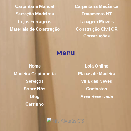
Carpintaria Manual
Carpintaria Mecânica
Serração Madeiras
Tratamento HT
Lojas Ferragens
Lacagem Móveis
Materiais de Construção
Construção Civil CR
Construções
Menu
Home
Loja Online
Madeira Criptoméria
Placas de Madeira
Serviços
Villa das Neves
Sobre Nós
Contactos
Blog
Área Reservada
Carrinho