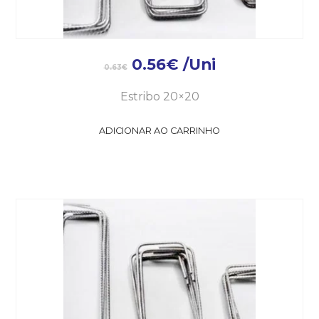
0.56
€
/Uni
0.63
€
Estribo 20×20
ADICIONAR AO CARRINHO