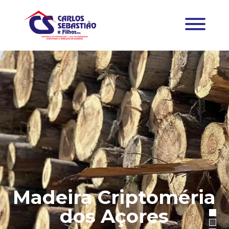
Madeira Criptoméria
dos Açores