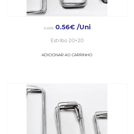
0.56
€
/Uni
0.63
€
Estribo 20×20
ADICIONAR AO CARRINHO