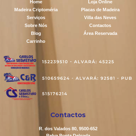
Home
Loja Online
Madeira Criptoméria
Placas de Madeira
Serviços
Villa das Neves
Sobre Nós
Contactos
Blog
Área Reservada
Carrinho
Contactos
R. dos Valados 80, 9500-652
Relva Ponta Delgada