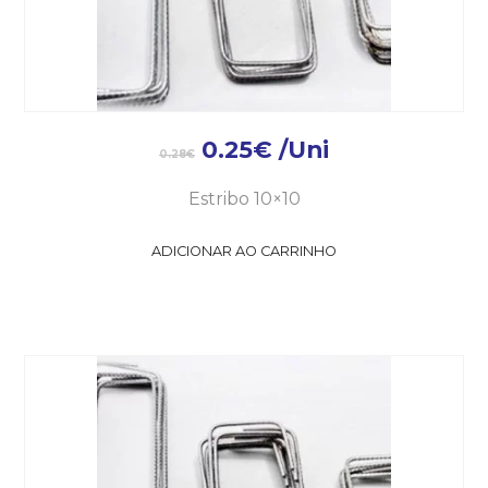
0.25
€
/Uni
0.28
€
Estribo 10×10
ADICIONAR AO CARRINHO