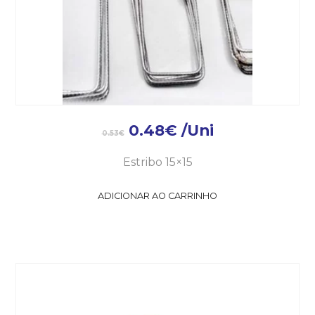
0.48
€
/Uni
0.53
€
Estribo 15×15
ADICIONAR AO CARRINHO