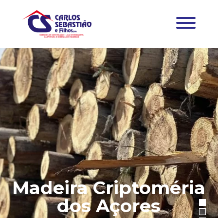
Madeira Criptoméria
dos Açores