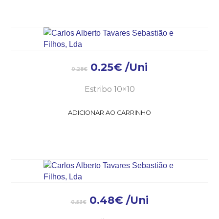
0.25
€
/Uni
0.28
€
Estribo 10×10
ADICIONAR AO CARRINHO
0.48
€
/Uni
0.53
€