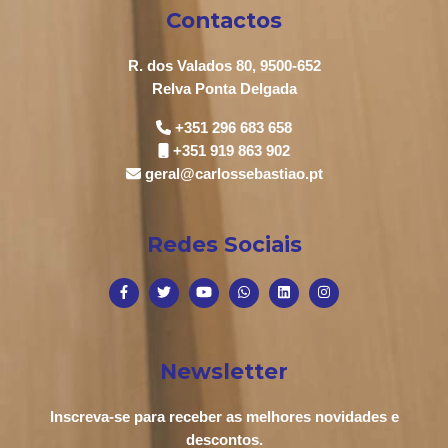
Contactos
R. dos Valados 80, 9500-652
Relva Ponta Delgada
+351 296 683 658
+351 919 863 902
geral@carlossebastiao.pt
Redes Sociais
Newsletter
Inscreva-se para receber as melhores novidades e
descontos.