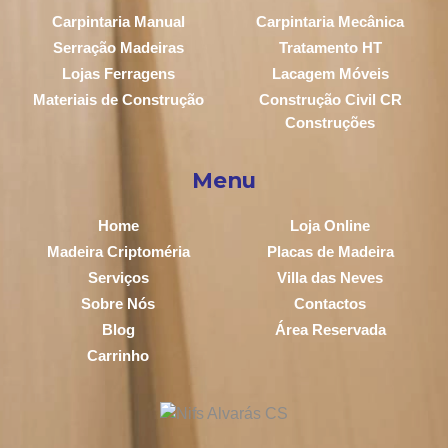
Carpintaria Manual
Carpintaria Mecânica
Serração Madeiras
Tratamento HT
Lojas Ferragens
Lacagem Móveis
Materiais de Construção
Construção Civil CR
Construções
Menu
Home
Loja Online
Madeira Criptoméria
Placas de Madeira
Serviços
Villa das Neves
Sobre Nós
Contactos
Blog
Área Reservada
Carrinho