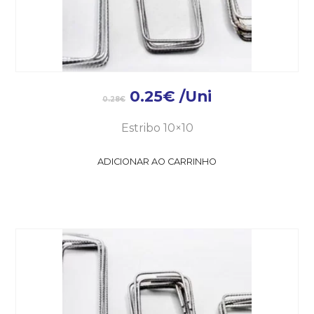
0.25
€
/Uni
0.28
€
Estribo 10×10
ADICIONAR AO CARRINHO