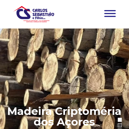
Madeira Criptoméria
dos Açores