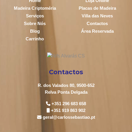
Home
Loja Online
Madeira Criptoméria
Placas de Madeira
Serviços
Villa das Neves
Sobre Nós
Contactos
Blog
Área Reservada
Carrinho
Contactos
R. dos Valados 80, 9500-652
Relva Ponta Delgada
+351 296 683 658
+351 919 863 902
geral@carlossebastiao.pt