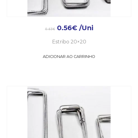
0.56
€
/Uni
0.63
€
Estribo 20×20
ADICIONAR AO CARRINHO