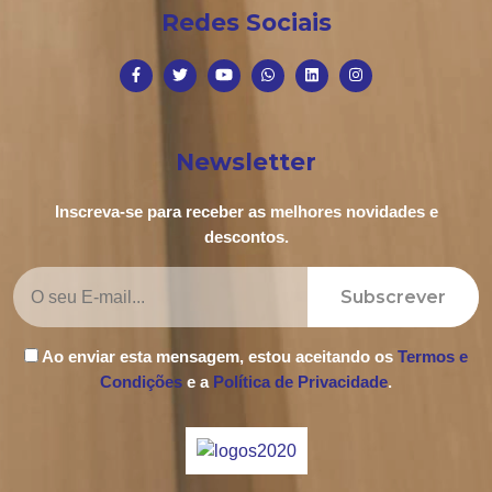
Redes Sociais
Newsletter
Inscreva-se para receber as melhores novidades e
descontos.
Subscrever
Ao enviar esta mensagem, estou aceitando os
Termos e
Condições
e a
Política de Privacidade
.