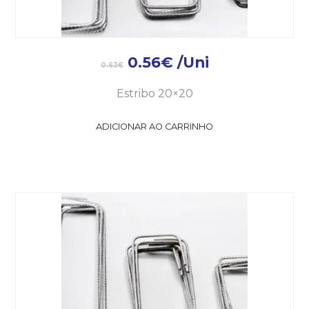
0.56
€
/Uni
0.63
€
Estribo 20×20
ADICIONAR AO CARRINHO