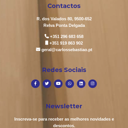
Contactos
R. dos Valados 80, 9500-652
Relva Ponta Delgada
+351 296 683 658
+351 919 863 902
geral@carlossebastiao.pt
Redes Sociais
Newsletter
Inscreva-se para receber as melhores novidades e
descontos.