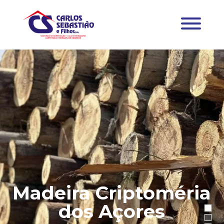
Madeira Criptoméria
dos Açores