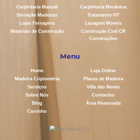
Carpintaria Manual
Carpintaria Mecânica
Serração Madeiras
Tratamento HT
Lojas Ferragens
Lacagem Móveis
Materiais de Construção
Construção Civil CR
Construções
Menu
Home
Loja Online
Madeira Criptoméria
Placas de Madeira
Serviços
Villa das Neves
Sobre Nós
Contactos
Blog
Área Reservada
Carrinho