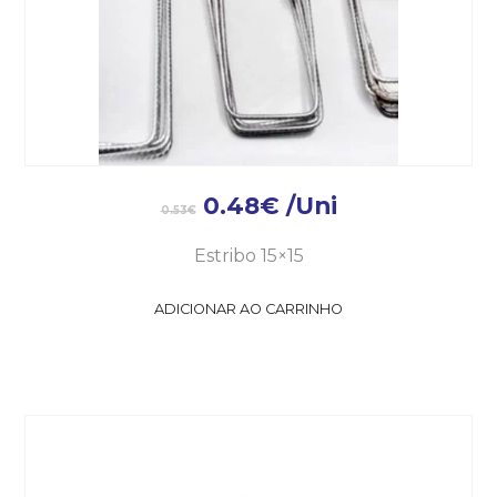
0.48
€
/Uni
0.53
€
Estribo 15×15
ADICIONAR AO CARRINHO