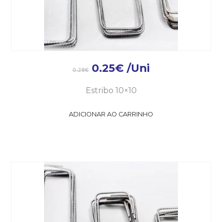
0.25
€
/Uni
0.28
€
Estribo 10×10
ADICIONAR AO CARRINHO