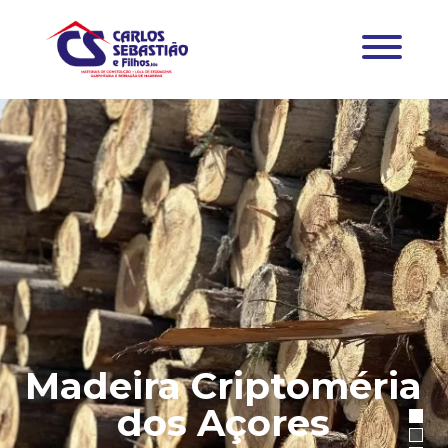
Madeira Criptoméria
dos Açores