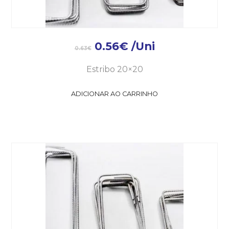
0.56
€
/Uni
0.63
€
Estribo 20×20
ADICIONAR AO CARRINHO