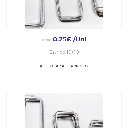
0.25
€
/Uni
0.28
€
Estribo 10×10
ADICIONAR AO CARRINHO