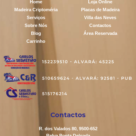
Home
Loja Online
Madeira Criptoméria
Placas de Madeira
Serviços
Villa das Neves
Sobre Nós
Contactos
Blog
Área Reservada
Carrinho
Contactos
R. dos Valados 80, 9500-652
Relva Ponta Delgada