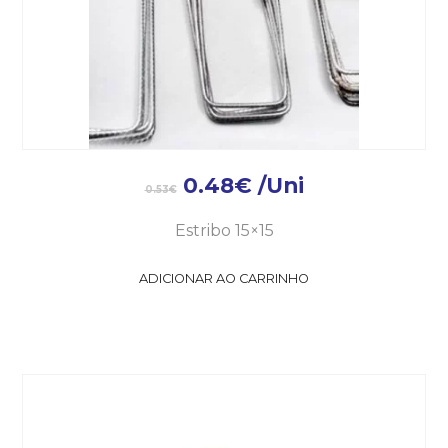
0.48
€
/Uni
0.53
€
Estribo 15×15
ADICIONAR AO CARRINHO