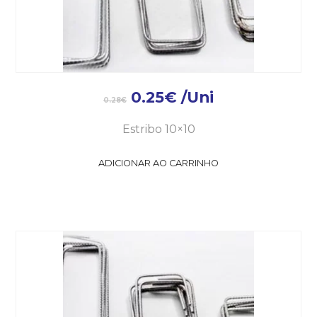
0.25
€
/Uni
0.28
€
Estribo 10×10
ADICIONAR AO CARRINHO