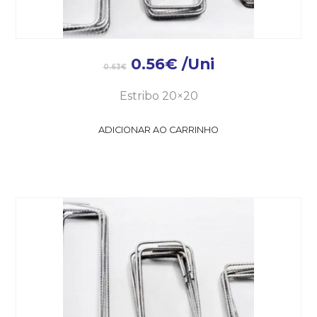
0.56
€
/Uni
0.63
€
Estribo 20×20
ADICIONAR AO CARRINHO