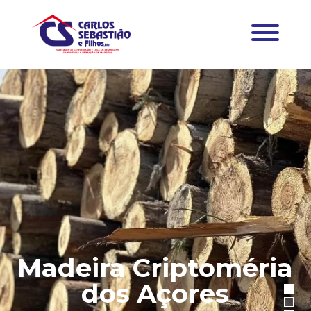
Madeira Criptoméria
dos Açores