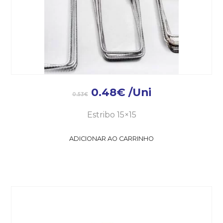
0.48
€
/Uni
0.53
€
Estribo 15×15
ADICIONAR AO CARRINHO