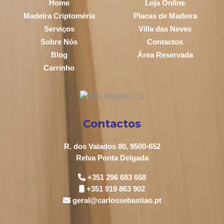
Home
Loja Online
Madeira Criptoméria
Placas de Madeira
Serviços
Villa das Neves
Sobre Nós
Contactos
Blog
Área Reservada
Carrinho
Contactos
R. dos Valados 80, 9500-652
Relva Ponta Delgada
+351 296 683 658
+351 919 863 902
geral@carlossebastiao.pt