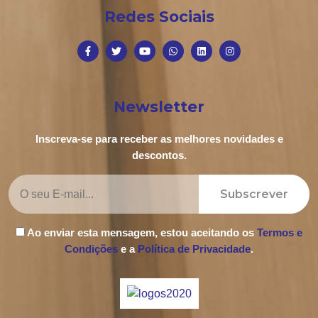
Redes Sociais
Newsletter
Inscreva-se para receber as melhores novidades e
descontos.
Subscrever
Ao enviar esta mensagem, estou aceitando os
Termos e
Condições
e a
Política de Privacidade
.