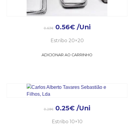
0.56
€
/Uni
0.63
€
Estribo 20×20
ADICIONAR AO CARRINHO
0.25
€
/Uni
0.28
€
Estribo 10×10