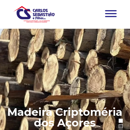
Madeira Criptoméria
dos Açores