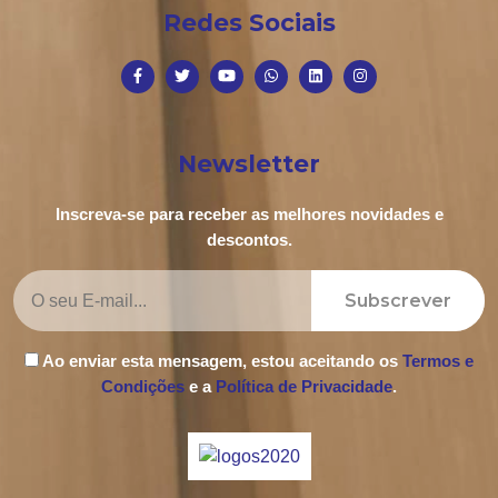
Redes Sociais
Newsletter
Inscreva-se para receber as melhores novidades e
descontos.
Subscrever
Ao enviar esta mensagem, estou aceitando os
Termos e
Condições
e a
Política de Privacidade
.