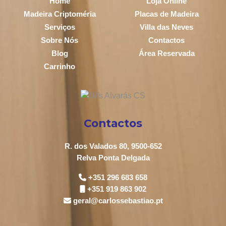
Home
Loja Online
Madeira Criptoméria
Placas de Madeira
Serviços
Villa das Neves
Sobre Nós
Contactos
Blog
Área Reservada
Carrinho
Contactos
R. dos Valados 80, 9500-652
Relva Ponta Delgada
+351 296 683 658
+351 919 863 902
geral@carlossebastiao.pt