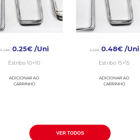
0.25
€
/Uni
0.48
€
/Uni
0.28
€
0.53
€
Estribo 10×10
Estribo 15×15
ADICIONAR AO
ADICIONAR AO
CARRINHO
CARRINHO
VER TODOS