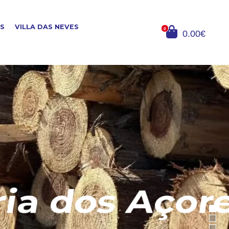
OS
VILLA DAS NEVES
0
0.00€
dos Açores