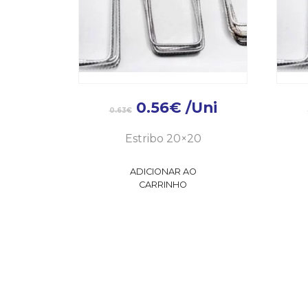
0.56
€
/Uni
0.63
€
Estribo 20×20
ADICIONAR AO
CARRINHO