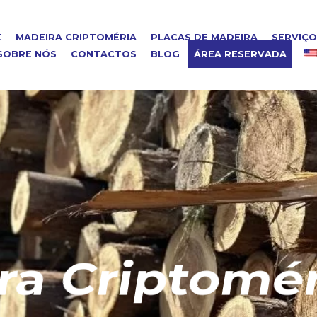
E
MADEIRA CRIPTOMÉRIA
PLACAS DE MADEIRA
SERVIÇ
SOBRE NÓS
CONTACTOS
BLOG
ÁREA RESERVADA
riptoméria 