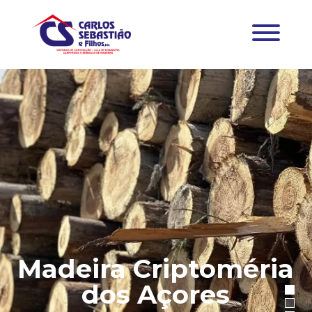
Madeira Criptoméria
dos Açores