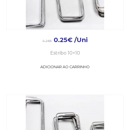
0.25
€
/Uni
0.28
€
Estribo 10×10
ADICIONAR AO CARRINHO