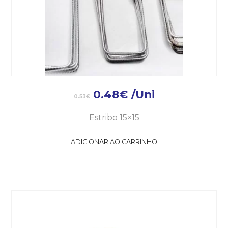
0.48
€
/Uni
0.53
€
Estribo 15×15
ADICIONAR AO CARRINHO