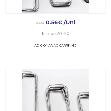
0.56
€
/Uni
0.63
€
Estribo 20×20
ADICIONAR AO CARRINHO