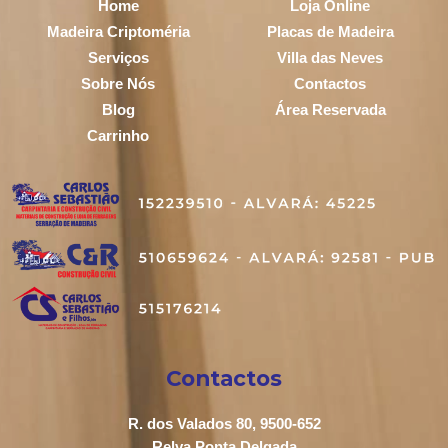
Home
Loja Online
Madeira Criptoméria
Placas de Madeira
Serviços
Villa das Neves
Sobre Nós
Contactos
Blog
Área Reservada
Carrinho
Contactos
R. dos Valados 80, 9500-652
Relva Ponta Delgada