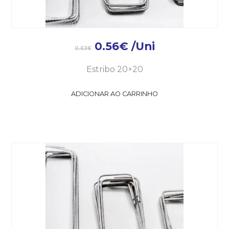
0.56
€
/Uni
0.63
€
Estribo 20×20
ADICIONAR AO CARRINHO