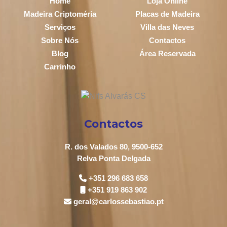
Home
Loja Online
Madeira Criptoméria
Placas de Madeira
Serviços
Villa das Neves
Sobre Nós
Contactos
Blog
Área Reservada
Carrinho
Contactos
R. dos Valados 80, 9500-652
Relva Ponta Delgada
+351 296 683 658
+351 919 863 902
geral@carlossebastiao.pt