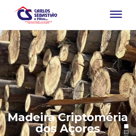
Madeira Criptoméria
dos Açores