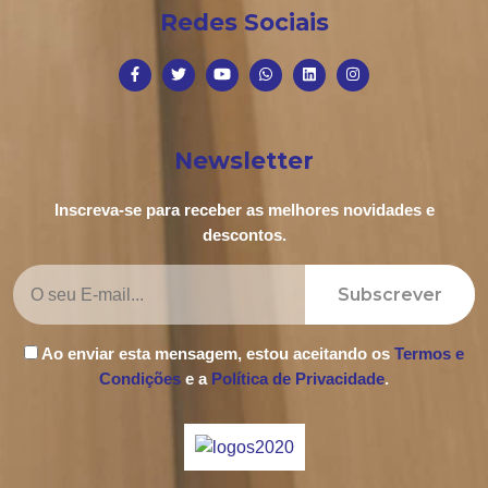
Redes Sociais
Newsletter
Inscreva-se para receber as melhores novidades e
descontos.
Subscrever
Ao enviar esta mensagem, estou aceitando os
Termos e
Condições
e a
Política de Privacidade
.