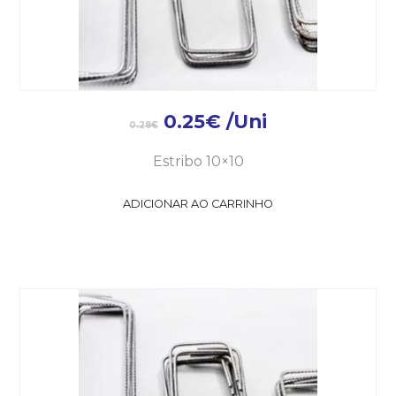
0.25
€
/Uni
0.28
€
Estribo 10×10
ADICIONAR AO CARRINHO