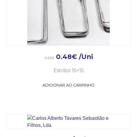
0.48
€
/Uni
0.53
€
Estribo 15×15
ADICIONAR AO CARRINHO