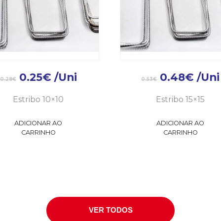
0.25
€
/Uni
0.48
€
/Uni
0.28
€
0.53
€
Estribo 10×10
Estribo 15×15
ADICIONAR AO
ADICIONAR AO
CARRINHO
CARRINHO
VER TODOS