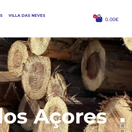
OS
VILLA DAS NEVES
0
0.00€
dos Açores