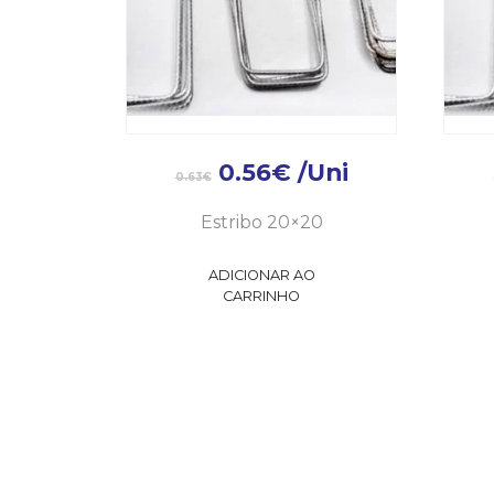
0.56
€
/Uni
0.63
€
Estribo 20×20
ADICIONAR AO
CARRINHO