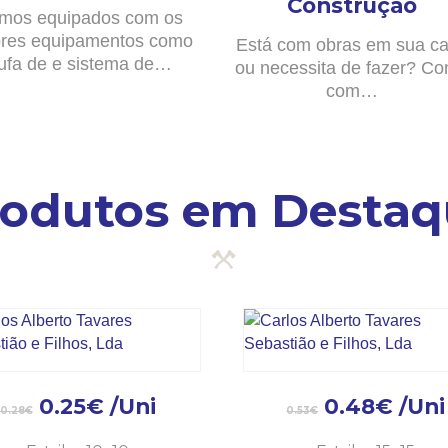
Construção
mos equipados com os
res equipamentos como
Está com obras em sua c
ufa de e sistema de…
ou necessita de fazer? Co
com…
rodutos em Destaq
0.25
€
/Uni
0.48
€
/Uni
0.28
€
0.53
€