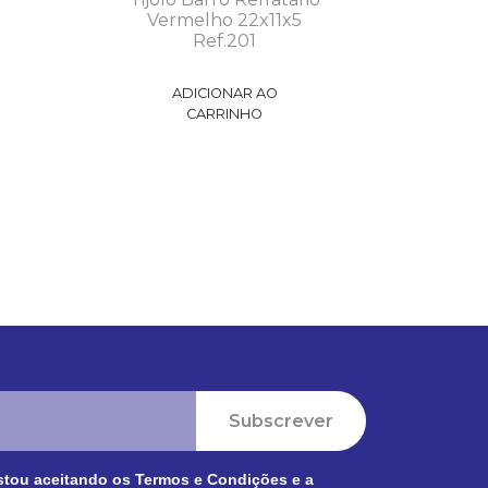
Vermelho 22x11x5
Ref.201
ADICIONAR AO
CARRINHO
Subscrever
stou aceitando os
Termos e Condições
e a