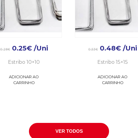
0.25
€
/Uni
0.48
€
/Uni
0.28
€
0.53
€
Estribo 10×10
Estribo 15×15
ADICIONAR AO
ADICIONAR AO
CARRINHO
CARRINHO
VER TODOS