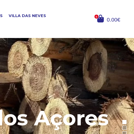
OS
VILLA DAS NEVES
0
0.00€
dos Açores