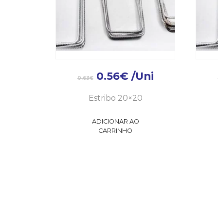
0.56
€
/Uni
0.63
€
Estribo 20×20
ADICIONAR AO
CARRINHO