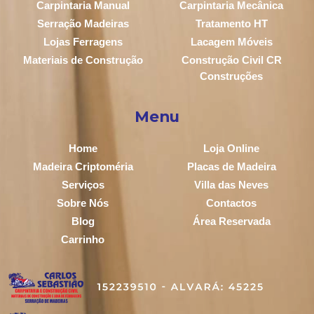
Carpintaria Manual
Carpintaria Mecânica
Serração Madeiras
Tratamento HT
Lojas Ferragens
Lacagem Móveis
Materiais de Construção
Construção Civil CR
Construções
Menu
Home
Loja Online
Madeira Criptoméria
Placas de Madeira
Serviços
Villa das Neves
Sobre Nós
Contactos
Blog
Área Reservada
Carrinho