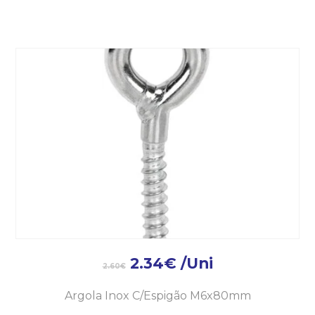
2.34
€
/Uni
2.60
€
Argola Inox C/Espigão M6x80mm