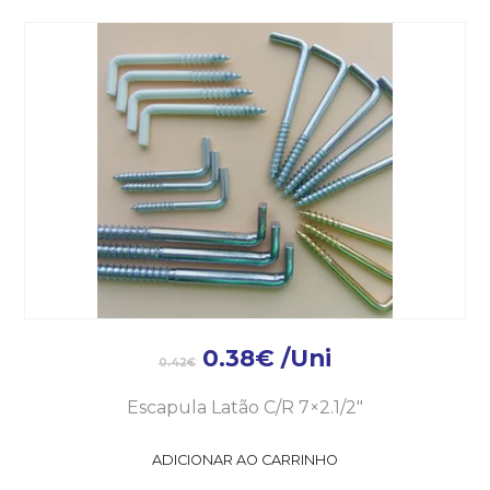
0.38
€
/Uni
0.42
€
Escapula Latão C/R 7×2.1/2″
ADICIONAR AO CARRINHO