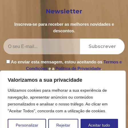
Newsletter
Inscreva-se para receber as melhores novidades e
descontos.
Subscrever
Ao enviar esta mensagem, estou aceitando os
Termos e
Condições
e a
Política de Privacidade
.
Valorizamos a sua privacidade
Utilizamos cookies para melhorar a sua experiência de
navegação, apresentar anúncios ou conteúdos
Política de Privacidade
personalizados e analisar o nosso tráfego. Ao clicar em
Termos e Condições
"Aceitar Todos", concorda com a utilização de cookies.
Livro de Reclamações
Personalizar
Rejeitar
Aceitar tudo