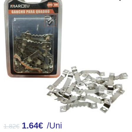
1.64
€
/Uni
1.82
€