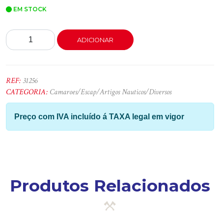
EM STOCK
Quantidade
ADICIONAR
de
Gancho
Quadros
42mm
REF:
31256
20
CATEGORIA:
Camaroes/Escap/Artigos Nauticos/Diversos
Pçs
Marceu
Preço com IVA incluído á TAXA legal em vigor
Produtos Relacionados