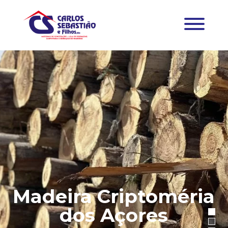
Madeira Criptoméria
dos Açores