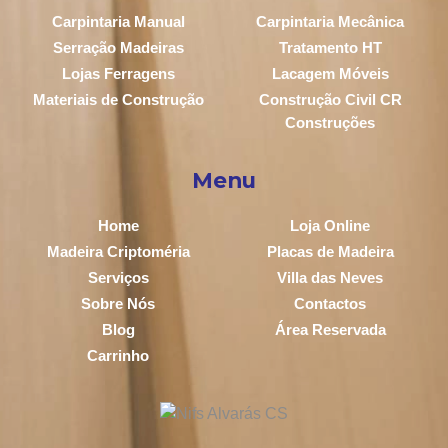
Carpintaria Manual
Carpintaria Mecânica
Serração Madeiras
Tratamento HT
Lojas Ferragens
Lacagem Móveis
Materiais de Construção
Construção Civil CR
Construções
Menu
Home
Loja Online
Madeira Criptoméria
Placas de Madeira
Serviços
Villa das Neves
Sobre Nós
Contactos
Blog
Área Reservada
Carrinho