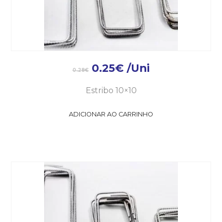
0.25
€
/Uni
0.28
€
Estribo 10×10
ADICIONAR AO CARRINHO