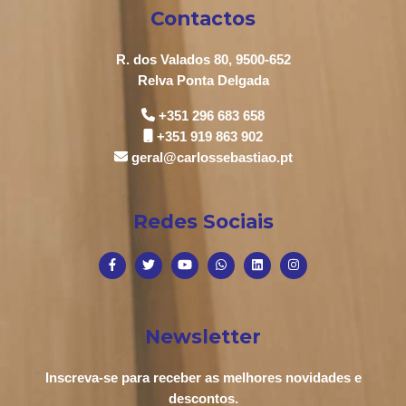
Contactos
R. dos Valados 80, 9500-652
Relva Ponta Delgada
+351 296 683 658
+351 919 863 902
geral@carlossebastiao.pt
Redes Sociais
Newsletter
Inscreva-se para receber as melhores novidades e
descontos.