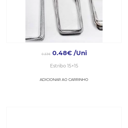
0.48
€
/Uni
0.53
€
Estribo 15×15
ADICIONAR AO CARRINHO