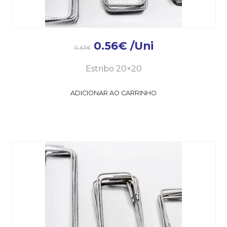
0.56
€
/Uni
0.63
€
Estribo 20×20
ADICIONAR AO CARRINHO