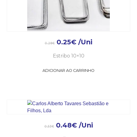
0.25
€
/Uni
0.28
€
Estribo 10×10
ADICIONAR AO CARRINHO
0.48
€
/Uni
0.53
€