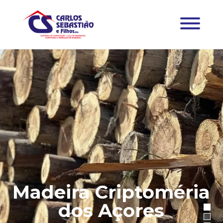
Madeira Criptoméria
dos Açores