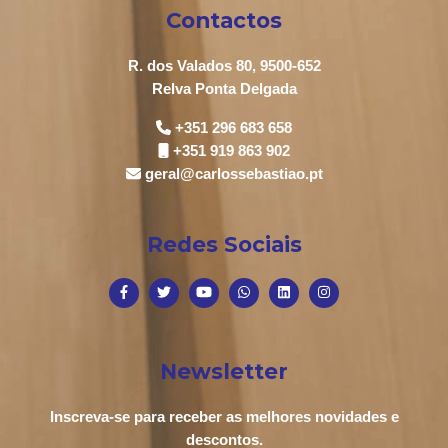
Contactos
R. dos Valados 80, 9500-652
Relva Ponta Delgada
+351 296 683 658
+351 919 863 902
geral@carlossebastiao.pt
Redes Sociais
Newsletter
Inscreva-se para receber as melhores novidades e
descontos.