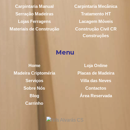
Carpintaria Manual
Carpintaria Mecânica
Serração Madeiras
Tratamento HT
Lojas Ferragens
Lacagem Móveis
Materiais de Construção
Construção Civil CR
Construções
Menu
Home
Loja Online
Madeira Criptoméria
Placas de Madeira
Serviços
Villa das Neves
Sobre Nós
Contactos
Blog
Área Reservada
Carrinho