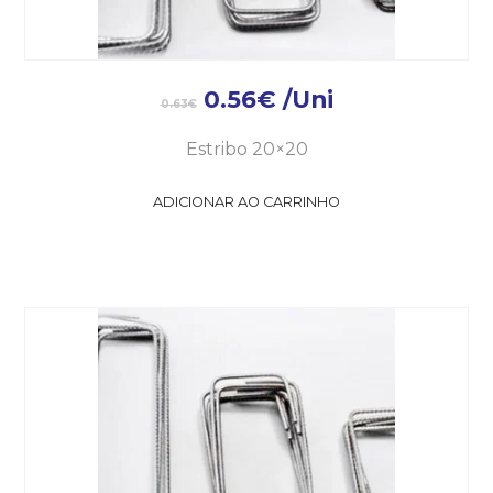
0.56
€
/Uni
0.63
€
Estribo 20×20
ADICIONAR AO CARRINHO