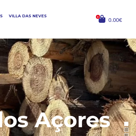
OS
VILLA DAS NEVES
0
0.00€
dos Açores