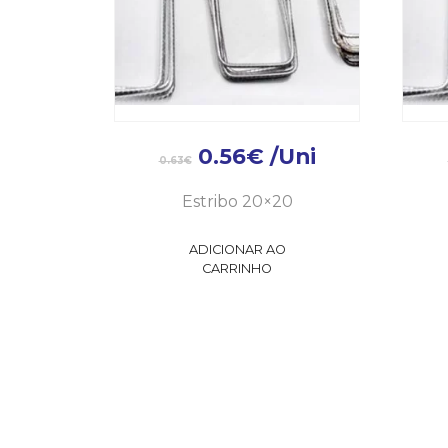
0.56
€
/Uni
0.63
€
Estribo 20×20
ADICIONAR AO
CARRINHO