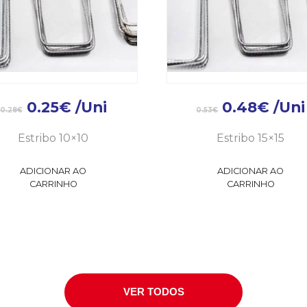
0.25
€
/Uni
0.48
€
/Uni
0.28
€
0.53
€
Estribo 10×10
Estribo 15×15
ADICIONAR AO
ADICIONAR AO
CARRINHO
CARRINHO
VER TODOS