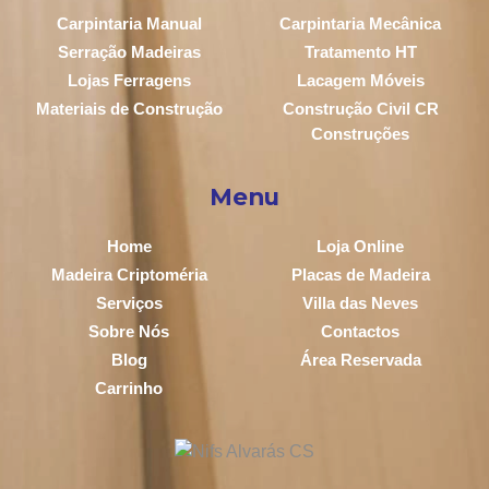
Carpintaria Manual
Carpintaria Mecânica
Serração Madeiras
Tratamento HT
Lojas Ferragens
Lacagem Móveis
Materiais de Construção
Construção Civil CR
Construções
Menu
Home
Loja Online
Madeira Criptoméria
Placas de Madeira
Serviços
Villa das Neves
Sobre Nós
Contactos
Blog
Área Reservada
Carrinho