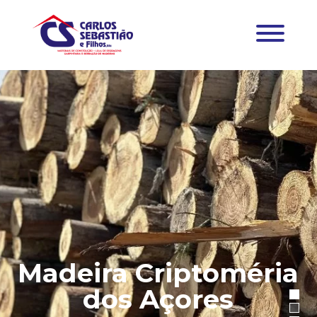
Madeira Criptoméria
dos Açores