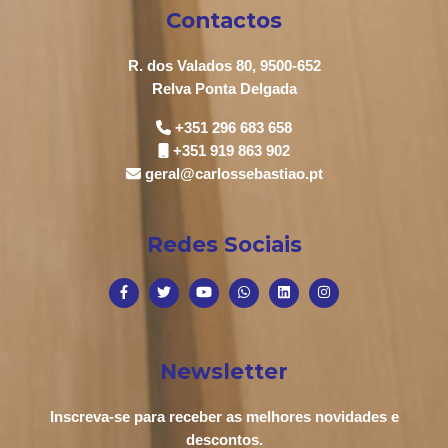
Contactos
R. dos Valados 80, 9500-652
Relva Ponta Delgada
+351 296 683 658
+351 919 863 902
geral@carlossebastiao.pt
Redes Sociais
Newsletter
Inscreva-se para receber as melhores novidades e
descontos.