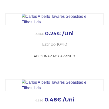
0.25
€
/Uni
0.28
€
Estribo 10×10
ADICIONAR AO CARRINHO
0.48
€
/Uni
0.53
€