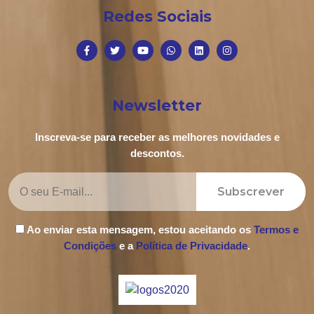
Redes Sociais
Newsletter
Inscreva-se para receber as melhores novidades e
descontos.
Subscrever
Ao enviar esta mensagem, estou aceitando os
Termos e
Condições
e a
Política de Privacidade
.