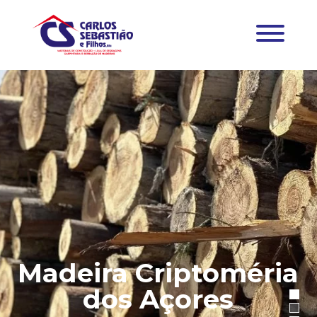
Madeira Criptoméria
dos Açores