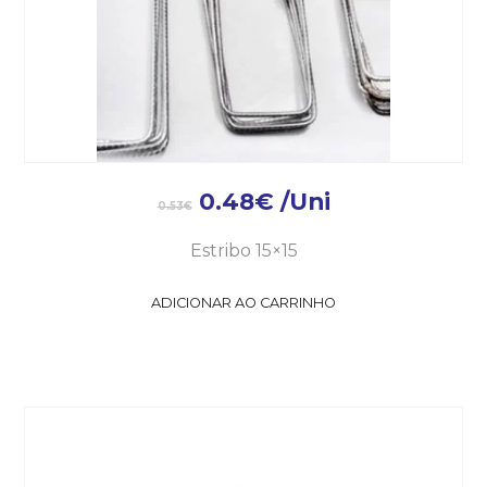
0.48
€
/Uni
0.53
€
Estribo 15×15
ADICIONAR AO CARRINHO