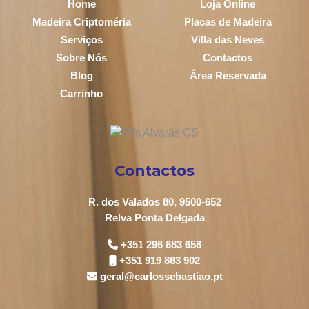
Home
Loja Online
Madeira Criptoméria
Placas de Madeira
Serviços
Villa das Neves
Sobre Nós
Contactos
Blog
Área Reservada
Carrinho
Contactos
R. dos Valados 80, 9500-652
Relva Ponta Delgada
+351 296 683 658
+351 919 863 902
geral@carlossebastiao.pt