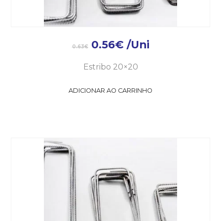
0.56
€
/Uni
0.63
€
Estribo 20×20
ADICIONAR AO CARRINHO