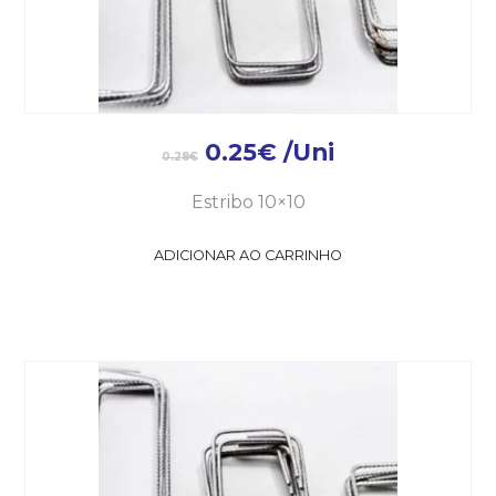
0.25
€
/Uni
0.28
€
Estribo 10×10
ADICIONAR AO CARRINHO