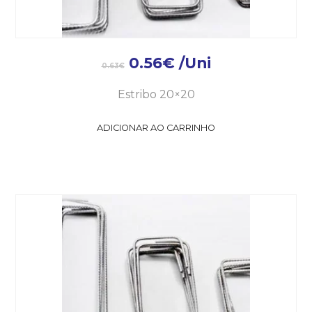
0.56
€
/Uni
0.63
€
Estribo 20×20
ADICIONAR AO CARRINHO