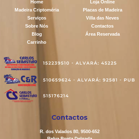
Home
Loja Online
Madeira Criptoméria
Placas de Madeira
Serviços
Villa das Neves
Sobre Nós
Contactos
Blog
Área Reservada
Carrinho
Contactos
R. dos Valados 80, 9500-652
Relva Ponta Delgada