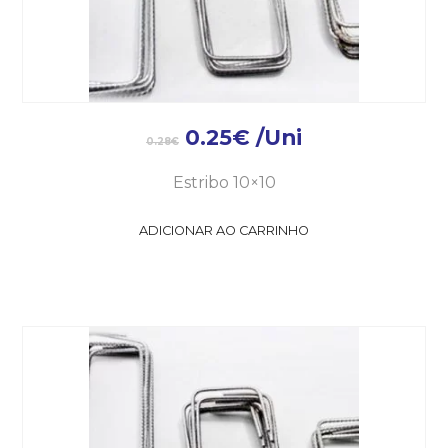
0.25
€
/Uni
0.28
€
Estribo 10×10
ADICIONAR AO CARRINHO