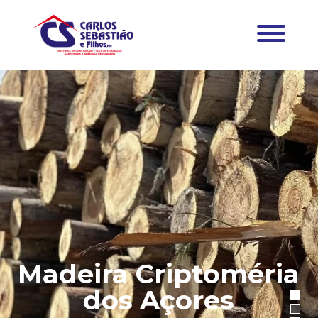
Madeira Criptoméria
dos Açores