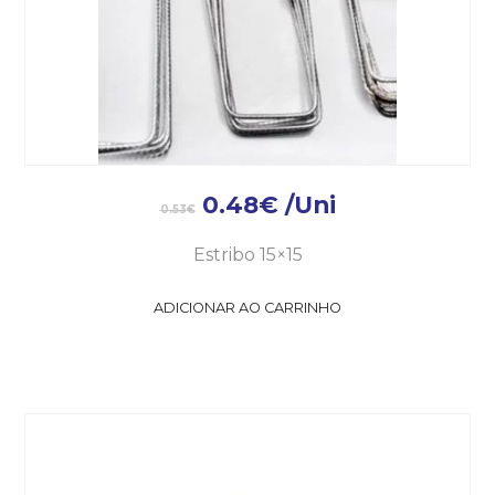
0.48
€
/Uni
0.53
€
Estribo 15×15
ADICIONAR AO CARRINHO