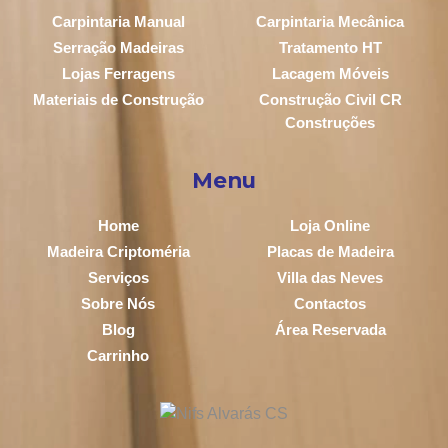
Carpintaria Manual
Carpintaria Mecânica
Serração Madeiras
Tratamento HT
Lojas Ferragens
Lacagem Móveis
Materiais de Construção
Construção Civil CR
Construções
Menu
Home
Loja Online
Madeira Criptoméria
Placas de Madeira
Serviços
Villa das Neves
Sobre Nós
Contactos
Blog
Área Reservada
Carrinho