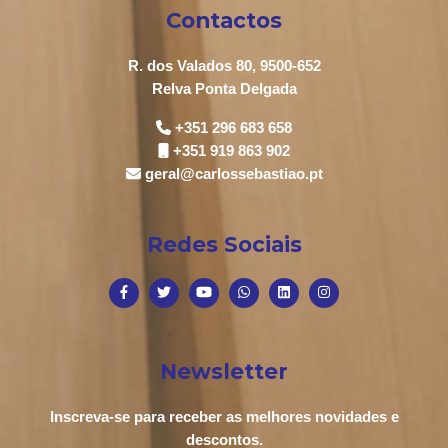
Contactos
R. dos Valados 80, 9500-652
Relva Ponta Delgada
+351 296 683 658
+351 919 863 902
geral@carlossebastiao.pt
Redes Sociais
Newsletter
Inscreva-se para receber as melhores novidades e
descontos.