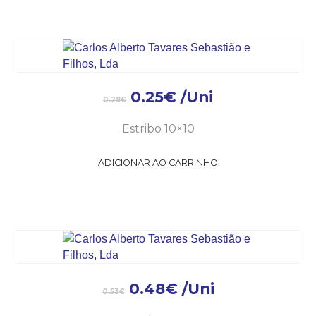
0.25
€
/Uni
0.28
€
Estribo 10×10
ADICIONAR AO CARRINHO
0.48
€
/Uni
0.53
€