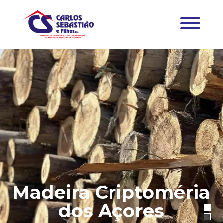
Madeira Criptoméria
dos Açores