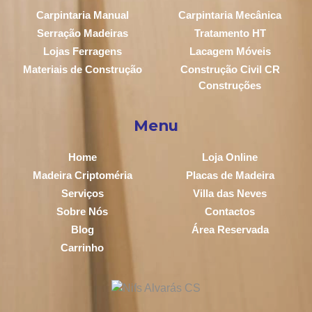
Carpintaria Manual
Carpintaria Mecânica
Serração Madeiras
Tratamento HT
Lojas Ferragens
Lacagem Móveis
Materiais de Construção
Construção Civil CR
Construções
Menu
Home
Loja Online
Madeira Criptoméria
Placas de Madeira
Serviços
Villa das Neves
Sobre Nós
Contactos
Blog
Área Reservada
Carrinho