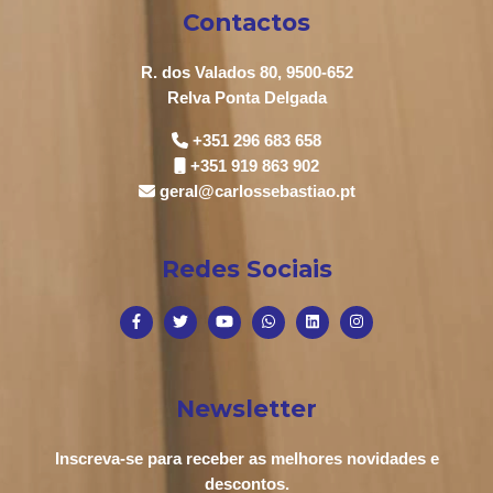
Contactos
R. dos Valados 80, 9500-652
Relva Ponta Delgada
+351 296 683 658
+351 919 863 902
geral@carlossebastiao.pt
Redes Sociais
Newsletter
Inscreva-se para receber as melhores novidades e
descontos.