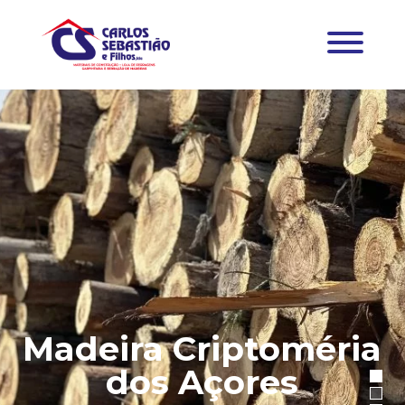
Madeira Criptoméria
dos Açores