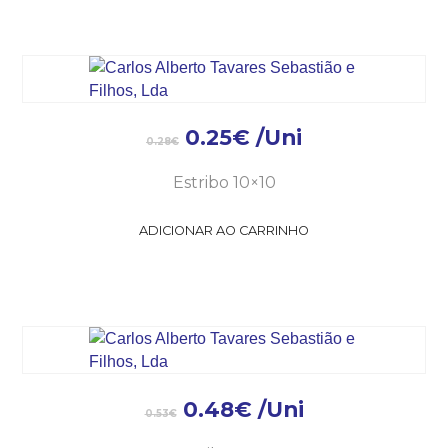
0.25
€
/Uni
0.28
€
Estribo 10×10
ADICIONAR AO CARRINHO
0.48
€
/Uni
0.53
€