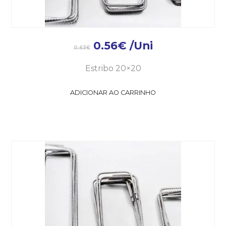
0.56
€
/Uni
0.63
€
Estribo 20×20
ADICIONAR AO CARRINHO