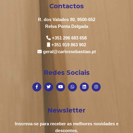
Contactos
R. dos Valados 80, 9500-652
Relva Ponta Delgada
+351 296 683 658
+351 919 863 902
geral@carlossebastiao.pt
Redes Sociais
Newsletter
Inscreva-se para receber as melhores novidades e
descontos.