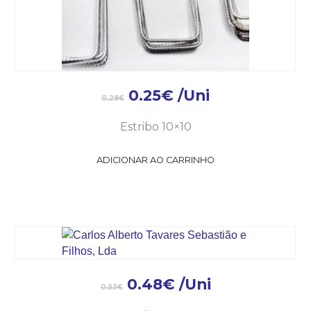
0.25
€
/Uni
0.28
€
Estribo 10×10
ADICIONAR AO CARRINHO
0.48
€
/Uni
0.53
€