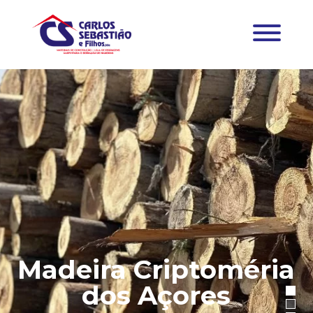
Madeira Criptoméria
dos Açores