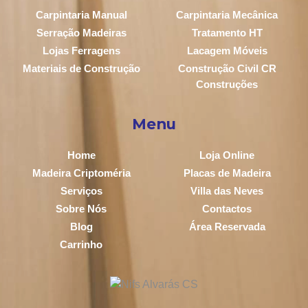
Carpintaria Manual
Carpintaria Mecânica
Serração Madeiras
Tratamento HT
Lojas Ferragens
Lacagem Móveis
Materiais de Construção
Construção Civil CR
Construções
Menu
Home
Loja Online
Madeira Criptoméria
Placas de Madeira
Serviços
Villa das Neves
Sobre Nós
Contactos
Blog
Área Reservada
Carrinho