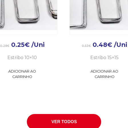
0.25
€
/Uni
0.48
€
/Uni
0.28
€
0.53
€
Estribo 10×10
Estribo 15×15
ADICIONAR AO
ADICIONAR AO
CARRINHO
CARRINHO
VER TODOS