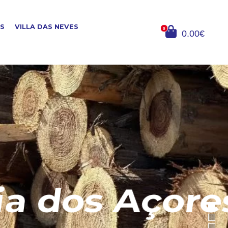
OS
VILLA DAS NEVES
0
0.00€
dos Açores