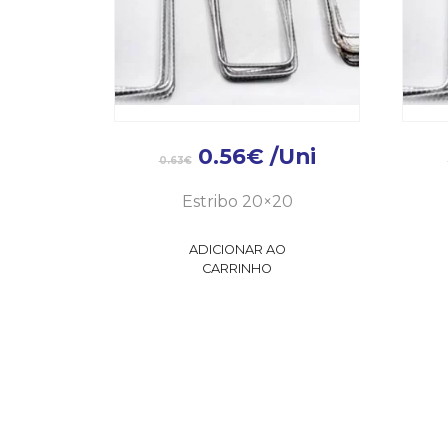
0.56
€
/Uni
0.63
€
Estribo 20×20
ADICIONAR AO
CARRINHO