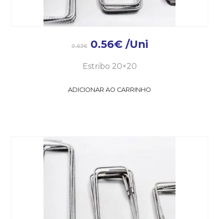
0.56
€
/Uni
0.63
€
Estribo 20×20
ADICIONAR AO CARRINHO