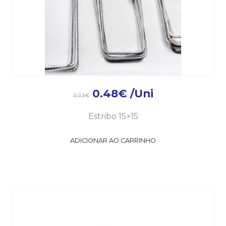
0.48
€
/Uni
0.53
€
Estribo 15×15
ADICIONAR AO CARRINHO