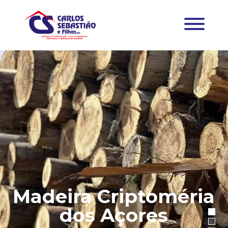
Madeira Criptoméria
dos Açores