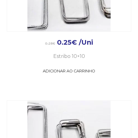
0.25
€
/Uni
0.28
€
Estribo 10×10
ADICIONAR AO CARRINHO