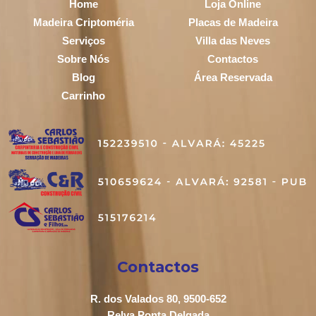
Home
Loja Online
Madeira Criptoméria
Placas de Madeira
Serviços
Villa das Neves
Sobre Nós
Contactos
Blog
Área Reservada
Carrinho
Contactos
R. dos Valados 80, 9500-652
Relva Ponta Delgada