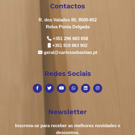
Contactos
R. dos Valados 80, 9500-652
Relva Ponta Delgada
+351 296 683 658
+351 919 863 902
geral@carlossebastiao.pt
Redes Sociais
Newsletter
Inscreva-se para receber as melhores novidades e
descontos.