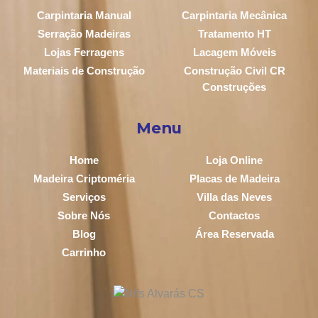
Carpintaria Manual
Carpintaria Mecânica
Serração Madeiras
Tratamento HT
Lojas Ferragens
Lacagem Móveis
Materiais de Construção
Construção Civil CR
Construções
Menu
Home
Loja Online
Madeira Criptoméria
Placas de Madeira
Serviços
Villa das Neves
Sobre Nós
Contactos
Blog
Área Reservada
Carrinho