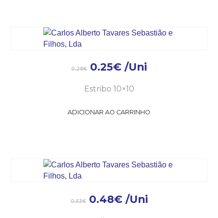
0.25
€
/Uni
0.28
€
Estribo 10×10
ADICIONAR AO CARRINHO
0.48
€
/Uni
0.53
€