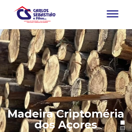
Madeira Criptoméria
dos Açores