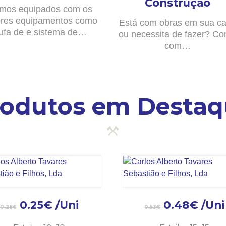
Construção
mos equipados com os
res equipamentos como
Está com obras em sua c
ufa de e sistema de…
ou necessita de fazer? Co
com…
rodutos em Destaq
0.25
€
/Uni
0.48
€
/Uni
0.28
€
0.53
€