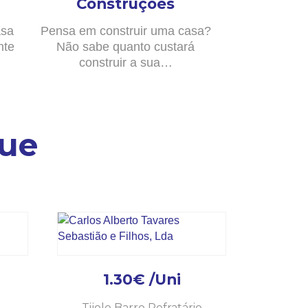
Construções
asa
Pensa em construir uma casa?
nte
Não sabe quanto custará
construir a sua…
ue
1.30
€
/Uni
Tijolo Barro Refratário