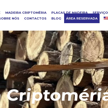
E
MADEIRA CRIPTOMÉRIA
PLACAS DE MADEIRA
SERVIÇ
SOBRE NÓS
CONTACTOS
BLOG
ÁREA RESERVADA
riptoméria 