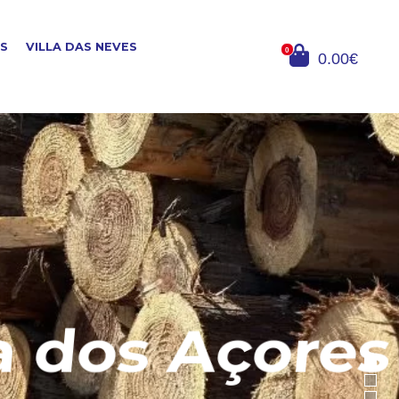
OS
VILLA DAS NEVES
0
0.00€
dos Açores