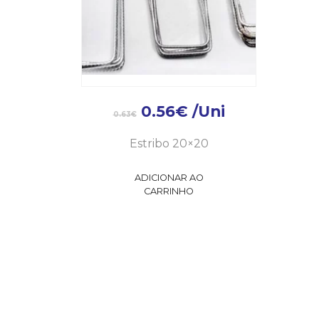
0.56
€
/Uni
0.63
€
Estribo 20×20
ADICIONAR AO
CARRINHO