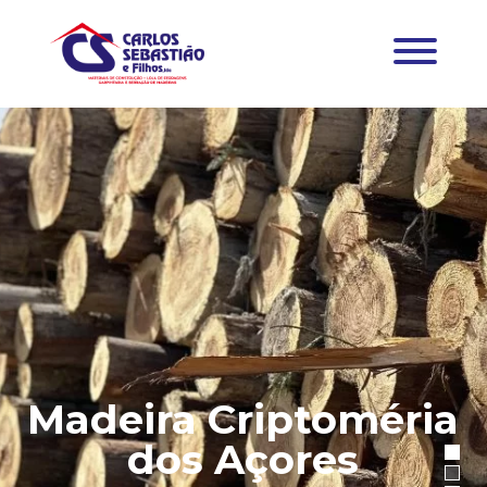
Madeira Criptoméria
dos Açores