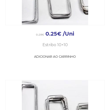
0.25
€
/Uni
0.28
€
Estribo 10×10
ADICIONAR AO CARRINHO