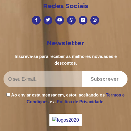
Redes Sociais
Newsletter
Inscreva-se para receber as melhores novidades e
descontos.
Subscrever
Ao enviar esta mensagem, estou aceitando os
Termos e
Condições
e a
Política de Privacidade
.