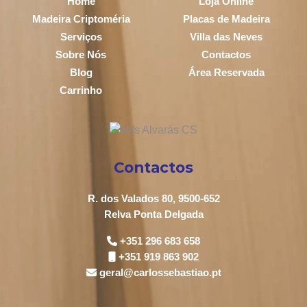
Home
Loja Online
Madeira Criptoméria
Placas de Madeira
Serviços
Villa das Neves
Sobre Nós
Contactos
Blog
Área Reservada
Carrinho
Contactos
R. dos Valados 80, 9500-652
Relva Ponta Delgada
+351 296 683 658
+351 919 863 902
geral@carlossebastiao.pt