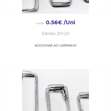
0.56
€
/Uni
0.63
€
Estribo 20×20
ADICIONAR AO CARRINHO