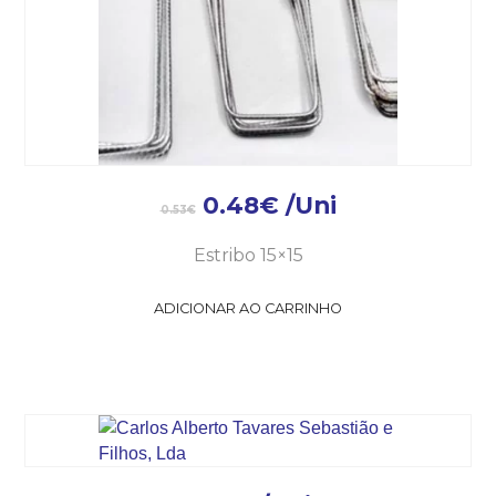
0.48
€
/Uni
0.53
€
Estribo 15×15
ADICIONAR AO CARRINHO