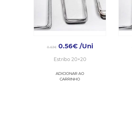
0.56
€
/Uni
0.63
€
Estribo 20×20
ADICIONAR AO
CARRINHO