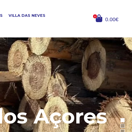
OS
VILLA DAS NEVES
0
0.00€
dos Açores