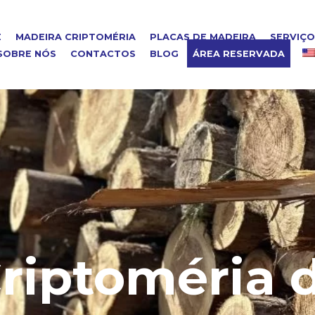
E
MADEIRA CRIPTOMÉRIA
PLACAS DE MADEIRA
SERVIÇ
SOBRE NÓS
CONTACTOS
BLOG
ÁREA RESERVADA
riptoméria 