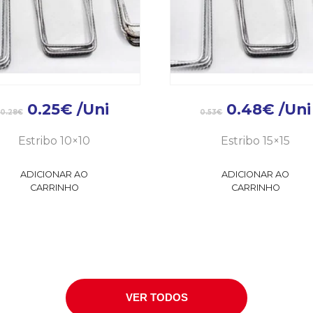
0.25
€
/Uni
0.48
€
/Uni
0.28
€
0.53
€
Estribo 10×10
Estribo 15×15
ADICIONAR AO
ADICIONAR AO
CARRINHO
CARRINHO
VER TODOS