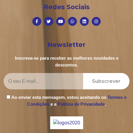
Redes Sociais
Newsletter
Inscreva-se para receber as melhores novidades e
descontos.
Subscrever
Ao enviar esta mensagem, estou aceitando os
Termos e
Condições
e a
Política de Privacidade
.