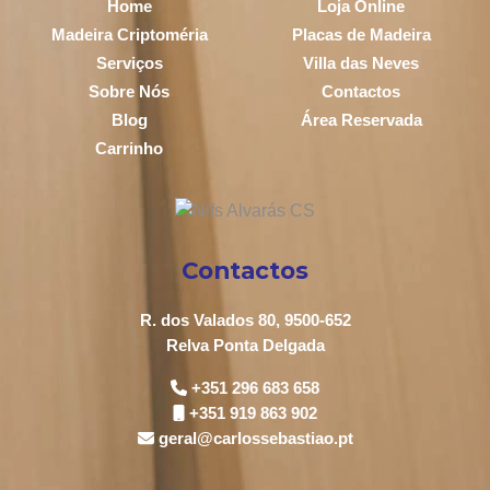
Home
Loja Online
Madeira Criptoméria
Placas de Madeira
Serviços
Villa das Neves
Sobre Nós
Contactos
Blog
Área Reservada
Carrinho
Contactos
R. dos Valados 80, 9500-652
Relva Ponta Delgada
+351 296 683 658
+351 919 863 902
geral@carlossebastiao.pt