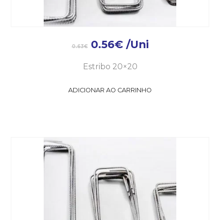
0.56
€
/Uni
0.63
€
Estribo 20×20
ADICIONAR AO CARRINHO