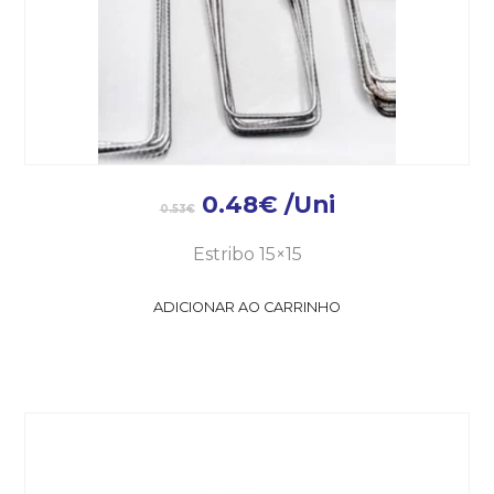
0.48
€
/Uni
0.53
€
Estribo 15×15
ADICIONAR AO CARRINHO