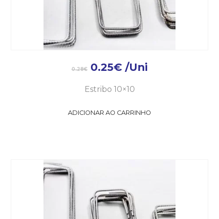
0.25
€
/Uni
0.28
€
Estribo 10×10
ADICIONAR AO CARRINHO