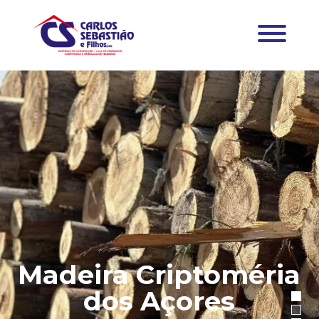
Madeira Criptoméria
dos Açores