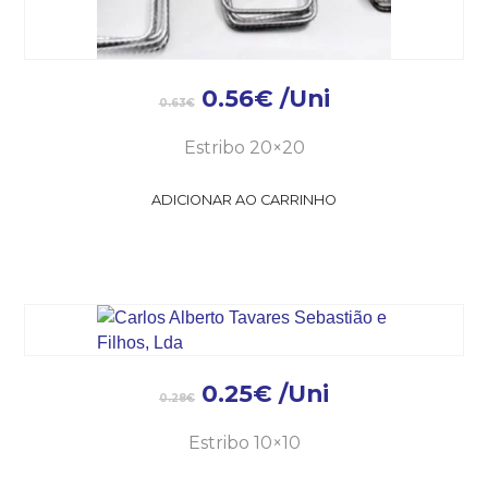
0.56
€
/Uni
0.63
€
Estribo 20×20
ADICIONAR AO CARRINHO
0.25
€
/Uni
0.28
€
Estribo 10×10