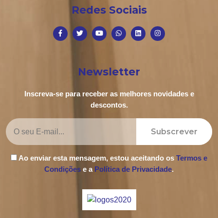
Redes Sociais
Newsletter
Inscreva-se para receber as melhores novidades e
descontos.
Subscrever
Ao enviar esta mensagem, estou aceitando os
Termos e
Condições
e a
Política de Privacidade
.