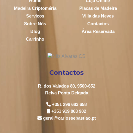
Home
Loja Online
Madeira Criptoméria
Placas de Madeira
Serviços
Villa das Neves
Sobre Nós
Contactos
Blog
Área Reservada
Carrinho
Contactos
R. dos Valados 80, 9500-652
Relva Ponta Delgada
+351 296 683 658
+351 919 863 902
geral@carlossebastiao.pt