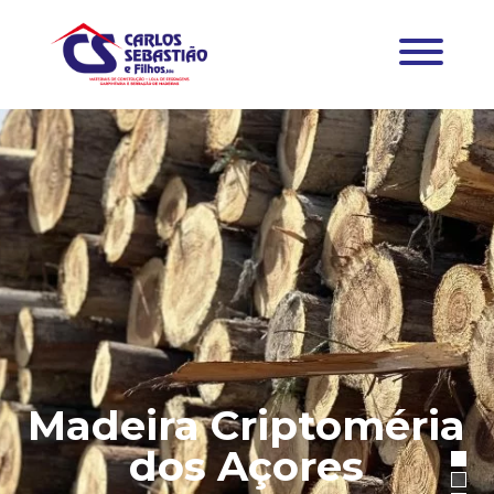
Madeira Criptoméria
dos Açores