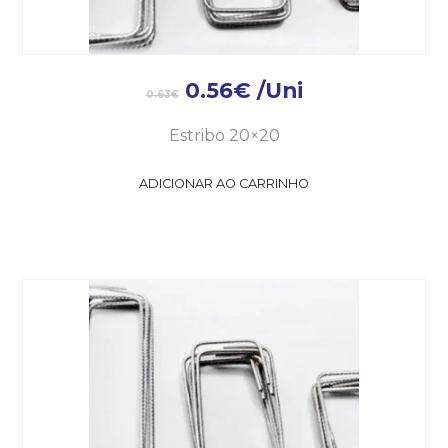
0.56
€
/Uni
0.63
€
Estribo 20×20
ADICIONAR AO CARRINHO