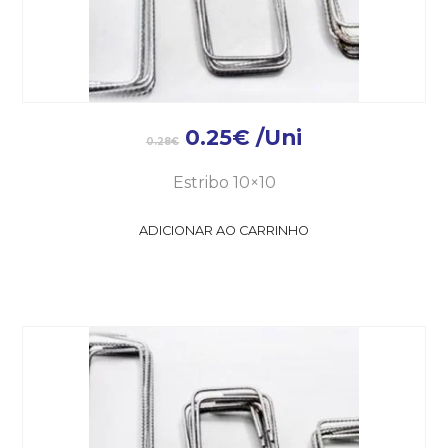
0.25
€
/Uni
0.28
€
Estribo 10×10
ADICIONAR AO CARRINHO