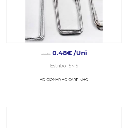
0.48
€
/Uni
0.53
€
Estribo 15×15
ADICIONAR AO CARRINHO