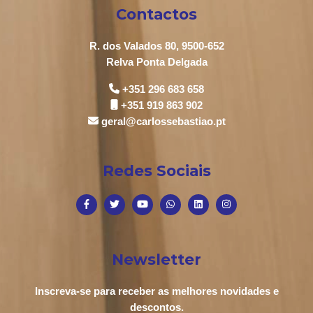
Contactos
R. dos Valados 80, 9500-652
Relva Ponta Delgada
+351 296 683 658
+351 919 863 902
geral@carlossebastiao.pt
Redes Sociais
Newsletter
Inscreva-se para receber as melhores novidades e
descontos.