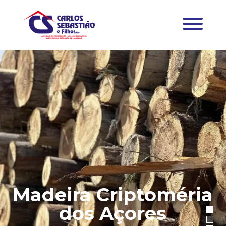
Madeira Criptoméria
dos Açores