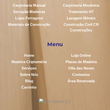
Carpintaria Manual
Carpintaria Mecânica
Serração Madeiras
Tratamento HT
Lojas Ferragens
Lacagem Móveis
Materiais de Construção
Construção Civil CR
Construções
Menu
Home
Loja Online
Madeira Criptoméria
Placas de Madeira
Serviços
Villa das Neves
Sobre Nós
Contactos
Blog
Área Reservada
Carrinho