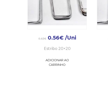
0.56
€
/Uni
0.63
€
Estribo 20×20
ADICIONAR AO
CARRINHO