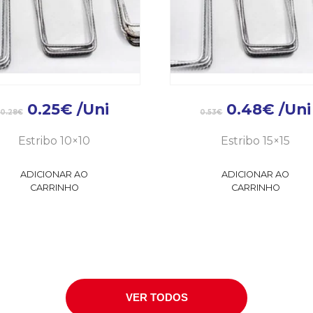
0.25
€
/Uni
0.48
€
/Uni
0.28
€
0.53
€
Estribo 10×10
Estribo 15×15
ADICIONAR AO
ADICIONAR AO
CARRINHO
CARRINHO
VER TODOS