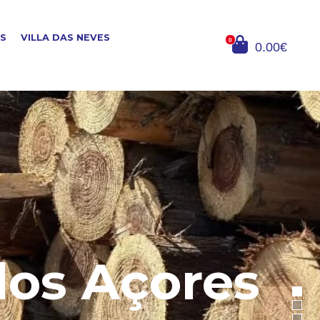
OS
VILLA DAS NEVES
0
0.00€
dos Açores