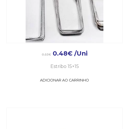
0.48
€
/Uni
0.53
€
Estribo 15×15
ADICIONAR AO CARRINHO