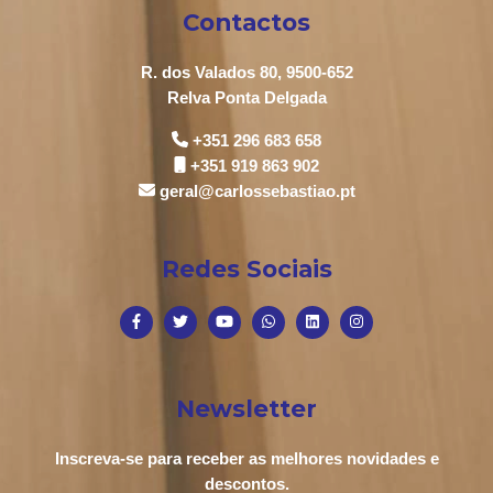
Contactos
R. dos Valados 80, 9500-652
Relva Ponta Delgada
+351 296 683 658
+351 919 863 902
geral@carlossebastiao.pt
Redes Sociais
Newsletter
Inscreva-se para receber as melhores novidades e
descontos.