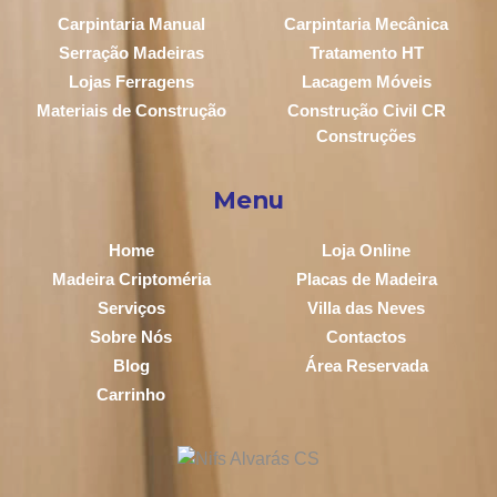
Carpintaria Manual
Carpintaria Mecânica
Serração Madeiras
Tratamento HT
Lojas Ferragens
Lacagem Móveis
Materiais de Construção
Construção Civil CR
Construções
Menu
Home
Loja Online
Madeira Criptoméria
Placas de Madeira
Serviços
Villa das Neves
Sobre Nós
Contactos
Blog
Área Reservada
Carrinho