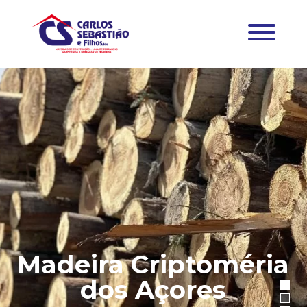
Madeira Criptoméria
dos Açores