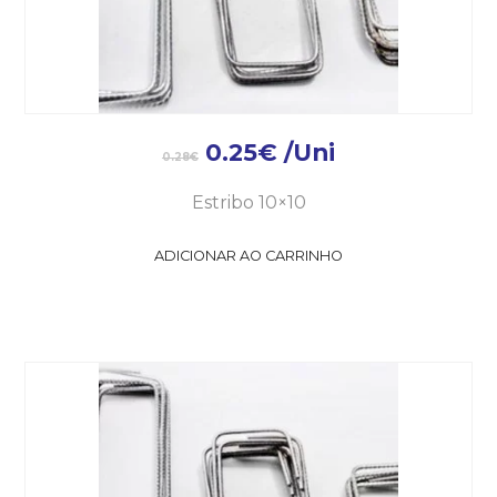
0.25
€
/Uni
0.28
€
Estribo 10×10
ADICIONAR AO CARRINHO