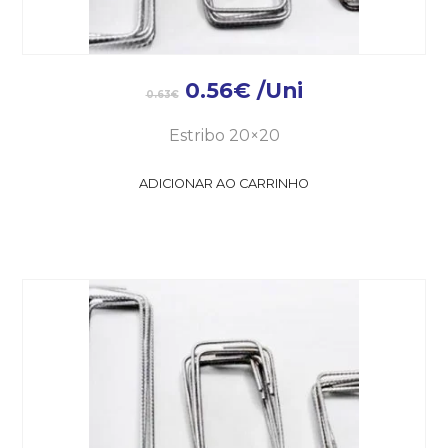
0.56
€
/Uni
0.63
€
Estribo 20×20
ADICIONAR AO CARRINHO