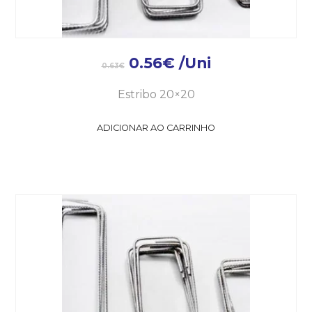
0.56
€
/Uni
0.63
€
Estribo 20×20
ADICIONAR AO CARRINHO