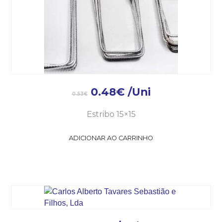
0.48
€
/Uni
0.53
€
Estribo 15×15
ADICIONAR AO CARRINHO