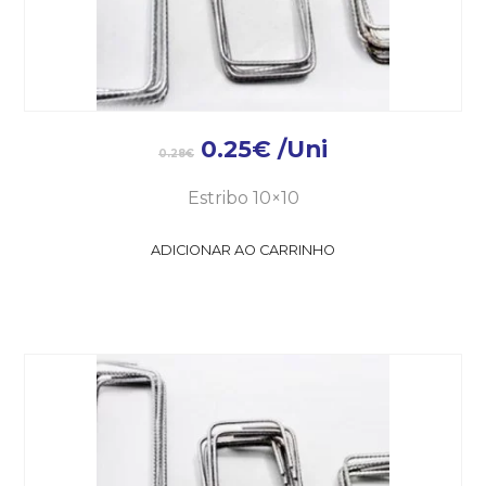
0.25
€
/Uni
0.28
€
Estribo 10×10
ADICIONAR AO CARRINHO