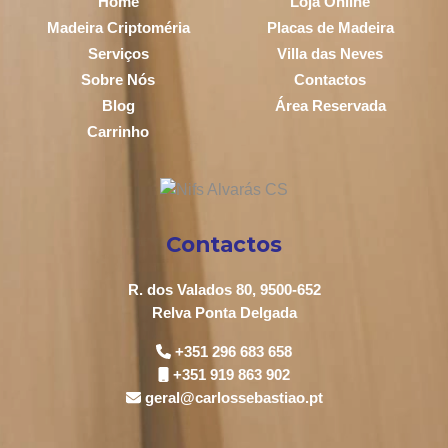
Home
Loja Online
Madeira Criptoméria
Placas de Madeira
Serviços
Villa das Neves
Sobre Nós
Contactos
Blog
Área Reservada
Carrinho
Contactos
R. dos Valados 80, 9500-652
Relva Ponta Delgada
+351 296 683 658
+351 919 863 902
geral@carlossebastiao.pt