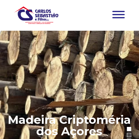
Madeira Criptoméria
dos Açores