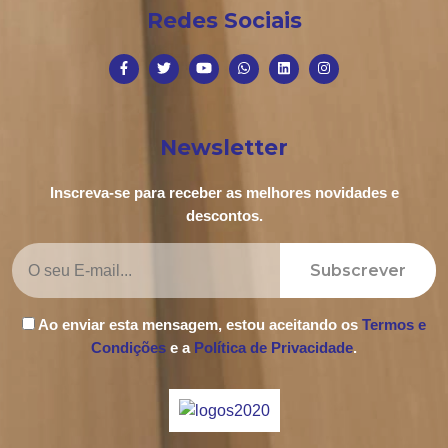
Redes Sociais
Newsletter
Inscreva-se para receber as melhores novidades e
descontos.
Subscrever
Ao enviar esta mensagem, estou aceitando os
Termos e
Condições
e a
Política de Privacidade
.