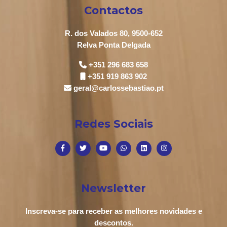
Contactos
R. dos Valados 80, 9500-652
Relva Ponta Delgada
+351 296 683 658
+351 919 863 902
geral@carlossebastiao.pt
Redes Sociais
Newsletter
Inscreva-se para receber as melhores novidades e
descontos.