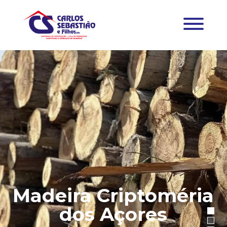
Madeira Criptoméria
dos Açores