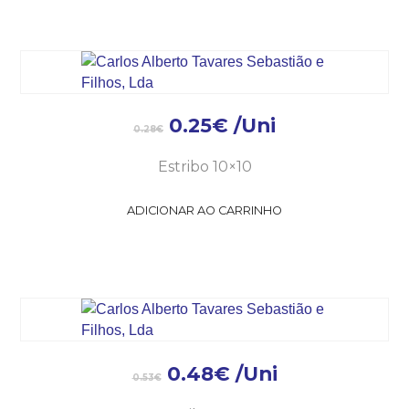
0.25
€
/Uni
0.28
€
Estribo 10×10
ADICIONAR AO CARRINHO
0.48
€
/Uni
0.53
€