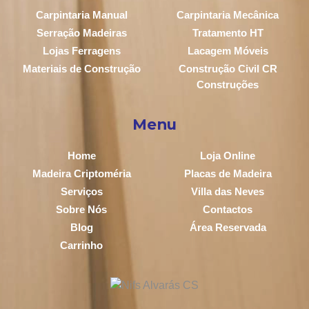
Carpintaria Manual
Carpintaria Mecânica
Serração Madeiras
Tratamento HT
Lojas Ferragens
Lacagem Móveis
Materiais de Construção
Construção Civil CR
Construções
Menu
Home
Loja Online
Madeira Criptoméria
Placas de Madeira
Serviços
Villa das Neves
Sobre Nós
Contactos
Blog
Área Reservada
Carrinho