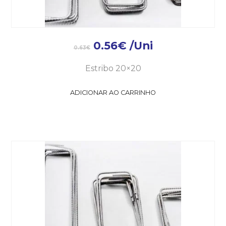
0.56
€
/Uni
0.63
€
Estribo 20×20
ADICIONAR AO CARRINHO