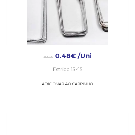
0.48
€
/Uni
0.53
€
Estribo 15×15
ADICIONAR AO CARRINHO