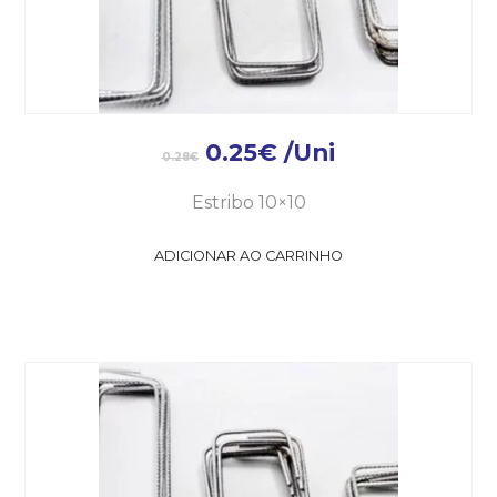
0.25
€
/Uni
0.28
€
Estribo 10×10
ADICIONAR AO CARRINHO