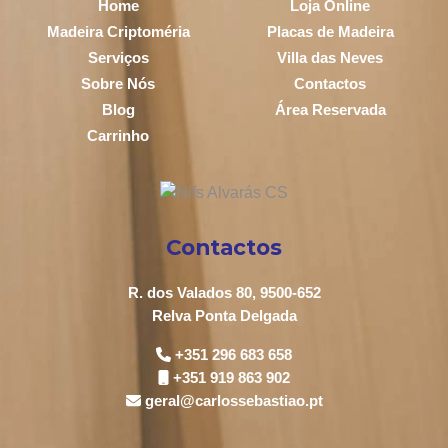
Home
Loja Online
Madeira Criptoméria
Placas de Madeira
Serviços
Villa das Neves
Sobre Nós
Contactos
Blog
Área Reservada
Carrinho
Contactos
R. dos Valados 80, 9500-652
Relva Ponta Delgada
+351 296 683 658
+351 919 863 902
geral@carlossebastiao.pt