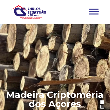
Madeira Criptoméria
dos Açores