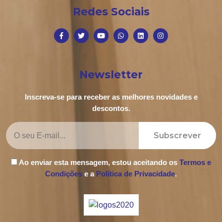
Redes Sociais
Newsletter
Inscreva-se para receber as melhores novidades e
descontos.
Subscrever
Ao enviar esta mensagem, estou aceitando os
Termos e
Condições
e a
Política de Privacidade
.