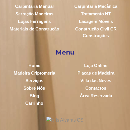
Carpintaria Manual
Carpintaria Mecânica
Serração Madeiras
Tratamento HT
Lojas Ferragens
Lacagem Móveis
Materiais de Construção
Construção Civil CR
Construções
Menu
Home
Loja Online
Madeira Criptoméria
Placas de Madeira
Serviços
Villa das Neves
Sobre Nós
Contactos
Blog
Área Reservada
Carrinho