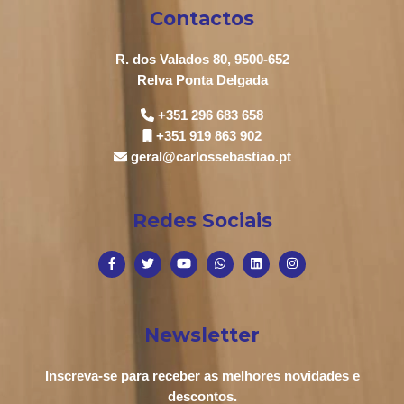
Contactos
R. dos Valados 80, 9500-652
Relva Ponta Delgada
+351 296 683 658
+351 919 863 902
geral@carlossebastiao.pt
Redes Sociais
Newsletter
Inscreva-se para receber as melhores novidades e
descontos.