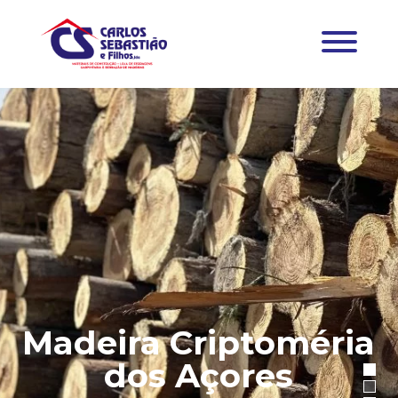
Madeira Criptoméria
dos Açores