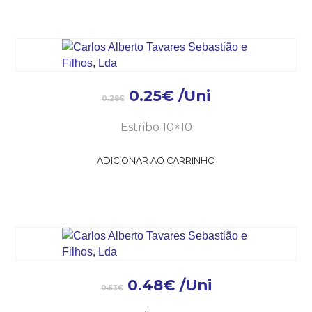
0.25
€
/Uni
0.28
€
Estribo 10×10
ADICIONAR AO CARRINHO
0.48
€
/Uni
0.53
€