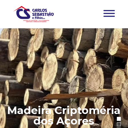
Madeira Criptoméria
dos Açores