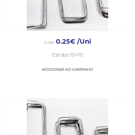
0.25
€
/Uni
0.28
€
Estribo 10×10
ADICIONAR AO CARRINHO