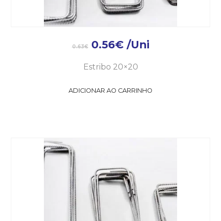
0.56
€
/Uni
0.63
€
Estribo 20×20
ADICIONAR AO CARRINHO