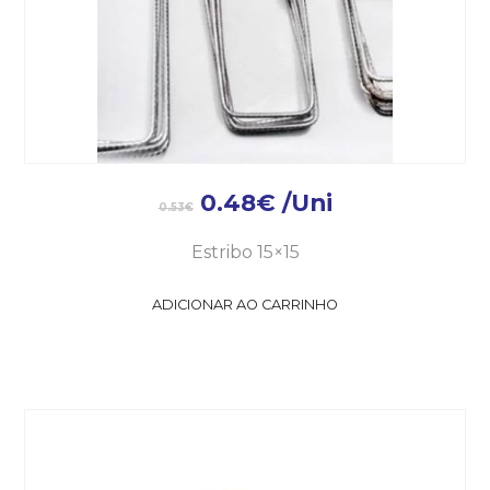
0.48
€
/Uni
0.53
€
Estribo 15×15
ADICIONAR AO CARRINHO