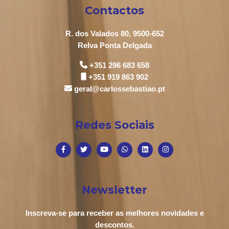
Contactos
R. dos Valados 80, 9500-652
Relva Ponta Delgada
+351 296 683 658
+351 919 863 902
geral@carlossebastiao.pt
Redes Sociais
Newsletter
Inscreva-se para receber as melhores novidades e
descontos.