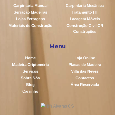
Carpintaria Manual
Carpintaria Mecânica
Serração Madeiras
Tratamento HT
Lojas Ferragens
Lacagem Móveis
Materiais de Construção
Construção Civil CR
Construções
Menu
Home
Loja Online
Madeira Criptoméria
Placas de Madeira
Serviços
Villa das Neves
Sobre Nós
Contactos
Blog
Área Reservada
Carrinho