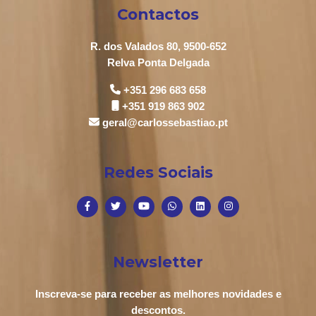
Contactos
R. dos Valados 80, 9500-652
Relva Ponta Delgada
+351 296 683 658
+351 919 863 902
geral@carlossebastiao.pt
Redes Sociais
Newsletter
Inscreva-se para receber as melhores novidades e
descontos.