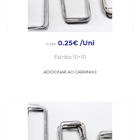
0.25
€
/Uni
0.28
€
Estribo 10×10
ADICIONAR AO CARRINHO