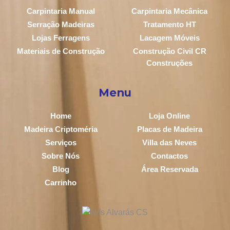
Carpintaria Manual
Carpintaria Mecânica
Serração Madeiras
Tratamento HT
Lojas Ferragens
Lacagem Móveis
Materiais de Construção
Construção Civil CR
Construções
Menu
Home
Loja Online
Madeira Criptoméria
Placas de Madeira
Serviços
Villa das Neves
Sobre Nós
Contactos
Blog
Área Reservada
Carrinho