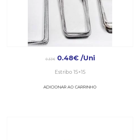
0.48
€
/Uni
0.53
€
Estribo 15×15
ADICIONAR AO CARRINHO