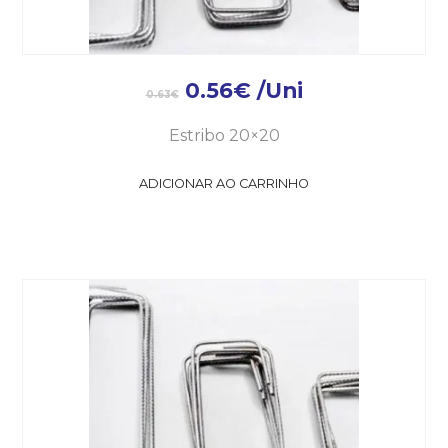
0.56
€
/Uni
0.63
€
Estribo 20×20
ADICIONAR AO CARRINHO