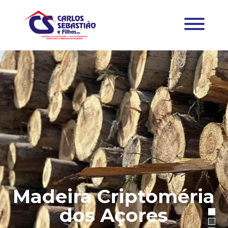
Madeira Criptoméria
dos Açores